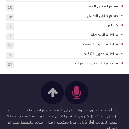
قسم القانون العام
50
قسم قانون الأعمل
16
كيفاش
1
مناظرة المحاماة
3
مناظرة عدول الإشهاد
17
مناظرة عدول التنفيذ
19
مواضيع تلاخيص محاضرات
31
إذا أعجبك محتوى مدونتنا نتمنى البقاء على تواصل دائم ، فقط قم
بإدخال بريدك الإلكتروني للإشتراك في بريد المدونة السريع ليصلك
جديد المدونة أولاً بأول ، كما يمكنك إرسال رساله بالضغط على الزر
المجاور ...