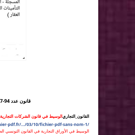
قانون عدد 94-117 لسنة 1994 المتعلق بتنظيم السوق المالية
القانون_التجاري
الوسيط في قانون الشركات التجارية 
ier-pdf.fr/.../03/10/fichier-pdf-sans-nom-1/
الوسيط في الأوراق التجارية في القانون التونسي ال