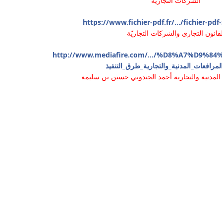
الشركات التجارية
https://www.fichier-pdf.fr/.../fichier-pd
لقانون التجاري والشركات التجاريّة
http://www.mediafire.com/.../%D8%A7%D9%8
لمرافعات_المدنية_والتجارية_طرق_التنفيذ
لمدنية والتجارية أحمد الجندوبي حسين بن سليمة