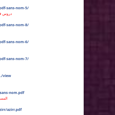
r-pdf-sans-nom-5/
دروس في 
r-pdf-sans-nom-8/
r-pdf-sans-nom-6/
r-pdf-sans-nom-7/
../view
f-sans-nom.pdf
المسي
irr/azirr.pdf