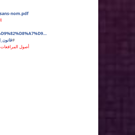
f-sans-nom.pdf
ا
4%D9%82%D8%A7%D9...
#
قانون_ا
أصول المرافعات ا