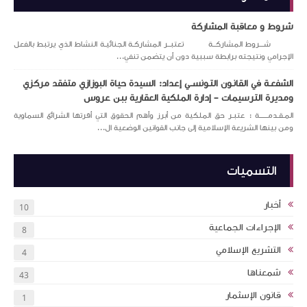
شروط و معاقبة المشاركة
شـــروط المشاركــة تعتبــر المشاركـة الجنائيـة النشاط الذي يرتبط بالفعل
الإجرامي ونتيجته برابطة سببية دون أن يتضمن تنفي...
الشفعـة في القانـون التـونســي إعداد: السيدة حياة البوزازي متفقد مركزي
ومديرة الترسيمات – إدارة الملكية العقارية ببن عروس
المـقـدمــــــة : عتبـر حق الملكية من أبرز وأهم الحقوق التي أقرتها الشرائع السماوية
ومن بينها الشريعة الإسلامية إلى جانب القوانين الوضعية ال...
التسميات
أخبار
10
الإجراءات الجماعية
8
التشريع الإسلامي
4
شمعناها
43
قانون الإسثمار
1