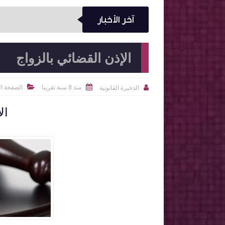
آخر الأخبار
الإذن القضائي بالزواج
منذ 8 سنة تقريبا
الصفحة ال
الذخيرة القانونية



ال