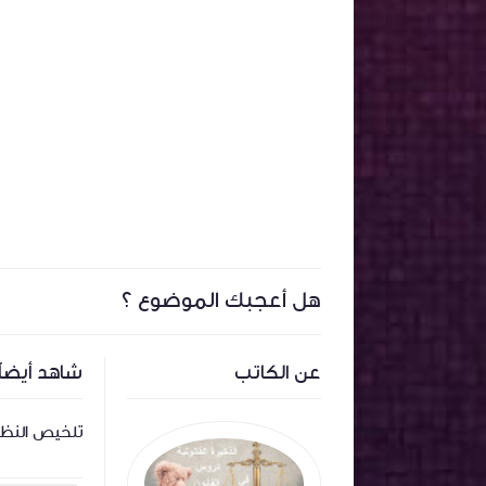
هل أعجبك الموضوع ؟
عن الكاتب
شاهد أيضاً
ة
اجال قانون 1972 المتعلق بالمحكمة
تلخيص النظري
الإدارية