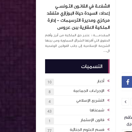
الشفعـة في القانـون التـونســي
إعداد: السيدة حياة البوزازي متفقد
مركزي ومديرة الترسيمات – إدارة
الملكية العقارية ببن عروس
المـقـدمــــــة : عتبـر حق الملكية من أبرز وأهم
الحقوق التي أقرتها الشرائع السماوية ومن بينها
الشريعة الإسلامية إلى جانب القوانين الوضعية
ال...
التسميات
أخبار

10
الإجراءات الجماعية
8
التشريع الإسلامي
4

شمعناها
43
 ماي 1994 المنظم
القوة التنفيذية للحجة العادلة المحررة من
الإختصاص الترابي
قانون الإسثمار
1
رى
عدول الإشهاد
الإندماج في نظام 
قسم العلوم الجنائية
77