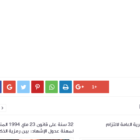






ة العامة لالتزام
32 سنة على قانون 23
لمهنة عدول الإشهاد: بين رمزية الذك
وضرورة المراجعة