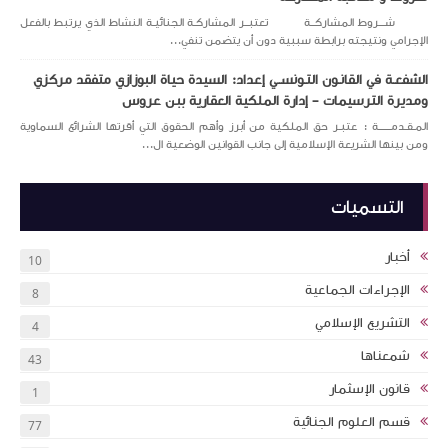
شـــروط المشاركــة تعتبــر المشاركـة الجنائيـة النشاط الذي يرتبط بالفعل
الإجرامي ونتيجته برابطة سببية دون أن يتضمن تنفي...
الشفعـة في القانـون التـونســي إعداد: السيدة حياة البوزازي متفقد مركزي
ومديرة الترسيمات – إدارة الملكية العقارية ببن عروس
المـقـدمــــــة : عتبـر حق الملكية من أبرز وأهم الحقوق التي أقرتها الشرائع السماوية
ومن بينها الشريعة الإسلامية إلى جانب القوانين الوضعية ال...
التسميات
أخبار
10
الإجراءات الجماعية
8
التشريع الإسلامي
4
شمعناها
43
قانون الإسثمار
1
قسم العلوم الجنائية
77