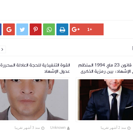






32 سنة على قانون 23 ماي 1994 المنظم
القوة التنفيذية للحجة العادلة المحررة
الإشهاد: بين رمزية الذكرى
عدول الإشهاد
اجعة
منذ 2 أشهر تقريبا
Unknown
منذ 3 أشهر تقريبا