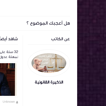
هل أعجبك الموضوع ؟
عن الكاتب
شاهد أيضاً
محكمة
القانون العقاري الخاص
لمهنة عدول 
وضرورة المر
الذخيرة القانونية
Unknown
منذ 10 أشهر تقريبا
Unknown