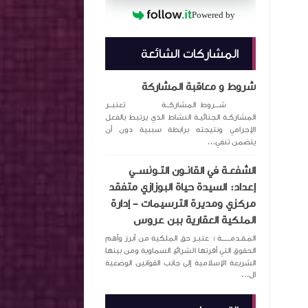
Powered by
المشاركات الشائعة
شروط و معاقبة المشاركة
شـــروط المشاركــة تعتبــر
المشاركـة الجنائيـة النشاط الذي يرتبط بالفعل
الإجرامي ونتيجته برابطة سببية دون أن
يتضمن تنفي...
الشفعـة في القانـون التـونســي
إعداد: السيدة حياة البوزازي متفقد
مركزي ومديرة الترسيمات – إدارة
الملكية العقارية ببن عروس
المـقـدمــــــة : عتبـر حق الملكية من أبرز وأهم
الحقوق التي أقرتها الشرائع السماوية ومن بينها
الشريعة الإسلامية إلى جانب القوانين الوضعية
ال...