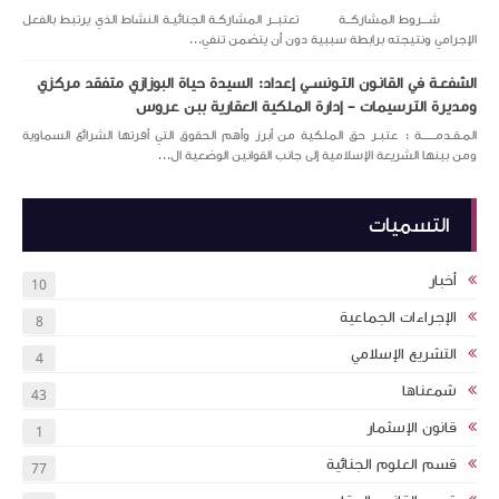
شـــروط المشاركــة تعتبــر المشاركـة الجنائيـة النشاط الذي يرتبط بالفعل
الإجرامي ونتيجته برابطة سببية دون أن يتضمن تنفي...
الشفعـة في القانـون التـونســي إعداد: السيدة حياة البوزازي متفقد مركزي
ومديرة الترسيمات – إدارة الملكية العقارية ببن عروس
المـقـدمــــــة : عتبـر حق الملكية من أبرز وأهم الحقوق التي أقرتها الشرائع السماوية
ومن بينها الشريعة الإسلامية إلى جانب القوانين الوضعية ال...
التسميات
أخبار
10
الإجراءات الجماعية
8
التشريع الإسلامي
4
شمعناها
43
قانون الإسثمار
1
قسم العلوم الجنائية
77