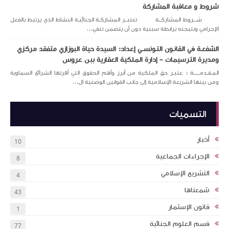
شروط و معاقبة المشاركة
شـــروط المشاركــة تعتبــر المشاركـة الجنائيـة النشاط الذي يرتبط بالفعل
الإجرامي ونتيجته برابطة سببية دون أن يتضمن تنفي...
الشفعـة في القانـون التـونســي إعداد: السيدة حياة البوزازي متفقد مركزي
ومديرة الترسيمات – إدارة الملكية العقارية ببن عروس
المـقـدمــــــة : عتبـر حق الملكية من أبرز وأهم الحقوق التي أقرتها الشرائع السماوية
ومن بينها الشريعة الإسلامية إلى جانب القوانين الوضعية ال...
التسميات
أخبار
10
الإجراءات الجماعية
8
التشريع الإسلامي
4
شمعناها
43
قانون الإسثمار
1
قسم العلوم الجنائية
77