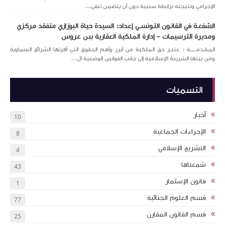
الإجرامي ونتيجته برابطة سببية دون أن يتضمن تنفي...
الشفعـة في القانـون التـونســي إعداد: السيدة حياة البوزازي متفقد مركزي
ومديرة الترسيمات – إدارة الملكية العقارية ببن عروس
المـقـدمــــــة : عتبـر حق الملكية من أبرز وأهم الحقوق التي أقرتها الشرائع السماوية
ومن بينها الشريعة الإسلامية إلى جانب القوانين الوضعية ال...
التسميات
أخبار
10
الإجراءات الجماعية
8
التشريع الإسلامي
4
شمعناها
43
قانون الإسثمار
1
قسم العلوم الجنائية
77
قسم القانون المقارن
25