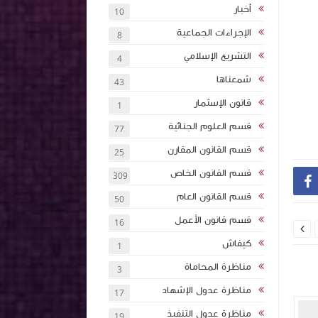
أخبار
10
الإجراءات الجماعية
8
التشريع الإسلامي
4
شمعناها
43
قانون الإسثمار
1
قسم العلوم الجنائية
77
قسم القانون المقارن
25
قسم القانون الخاص
309

قسم القانون العام
50
قسم قانون الأعمل
16

كيفاش
1
ما نقص من مال الدائن وما فاته من الربح
مناظرة المحاماة
3
حقيقة: شرح الفصل 278 من مجلة
لمهنة عدول الإش
مناظرة عدول الإشهاد
17
الالتزامات والعقود
وضرورة المراجعة
مناظرة عدول التنفيذ
19