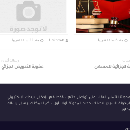
منذ 6 ساعة تقريبا
Unknown
منذ 22 ساعة تقريبا
أحدث
رسالة أقدم
ة الجزائية للمسكن
عقوبة التعويض الجزائي
ونتنا نتمنى البقاء على تواصل دائم ، فقط قم بإدخال بريدك الإلكتروني
لمدونة السريع ليصلك جديد المدونة أولاً بأول ، كما يمكنك إرسال رساله
جاور ...
20