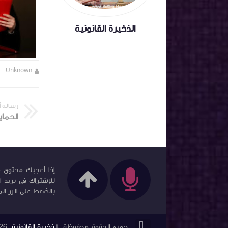
الذخيرة القانونية
Unknown
منذ 6 أشهر تقريبا
Unknown
رسالة 
الحماي
إذا أعجبك محتوى مد
للإشتراك في بريد ا
بالضغط على الزر الم


جميع الحقوق محفوظة
الذخيرة القانونية
26