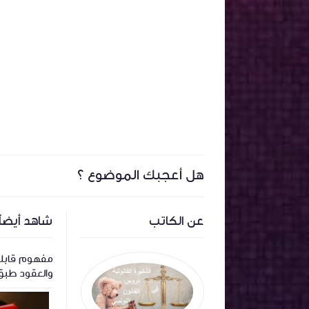
هل أعجبك الموضوع ؟
عن الكاتب
شاهد أيضاً
وي -
كامل اجال مجلة المرافعات المدنية
مفهوم قابلية
والتجارية
والعقود طبق الفصل 3