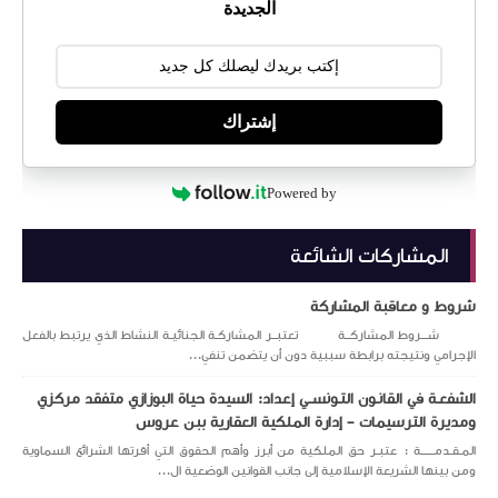
الجديدة
إشتراك
Powered by
المشاركات الشائعة
شروط و معاقبة المشاركة
شـــروط المشاركــة تعتبــر المشاركـة الجنائيـة النشاط الذي يرتبط بالفعل
الإجرامي ونتيجته برابطة سببية دون أن يتضمن تنفي...
الشفعـة في القانـون التـونســي إعداد: السيدة حياة البوزازي متفقد مركزي
ومديرة الترسيمات – إدارة الملكية العقارية ببن عروس
المـقـدمــــــة : عتبـر حق الملكية من أبرز وأهم الحقوق التي أقرتها الشرائع السماوية
ومن بينها الشريعة الإسلامية إلى جانب القوانين الوضعية ال...