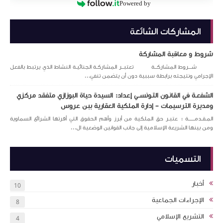
Powered by
المشاركات الشائعة
شروط و معاقبة المشاركة
شـــروط المشاركــة تعتبــر المشاركـة الجنائيـة النشاط الذي يرتبط بالفعل
الإجرامي ونتيجته برابطة سببية دون أن يتضمن تنفي...
الشفعـة في القانـون التـونســي إعداد: السيدة حياة البوزازي متفقد مركزي
ومديرة الترسيمات – إدارة الملكية العقارية ببن عروس
المـقـدمــــــة : عتبـر حق الملكية من أبرز وأهم الحقوق التي أقرتها الشرائع السماوية
ومن بينها الشريعة الإسلامية إلى جانب القوانين الوضعية ال...
التسميات
أخبار
10
الإجراءات الجماعية
8
التشريع الإسلامي
4