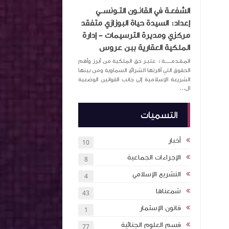
الشفعـة في القانـون التـونســي
إعداد: السيدة حياة البوزازي متفقد
مركزي ومديرة الترسيمات – إدارة
الملكية العقارية ببن عروس
المـقـدمــــــة : عتبـر حق الملكية من أبرز وأهم
الحقوق التي أقرتها الشرائع السماوية ومن بينها
الشريعة الإسلامية إلى جانب القوانين الوضعية
ال...
التسميات
أخبار
10
الإجراءات الجماعية
8
التشريع الإسلامي
4
شمعناها
43
قانون الإسثمار
1
قسم العلوم الجنائية
77