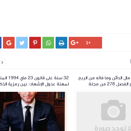






ل الدائن وما فاته من الربح
32 سنة على قانون 23
حقيقة: شرح الفصل 278 من مجلة
لمهنة عدول الإشهاد: بين رمزية الذك
لعقود
وضرورة المراجعة