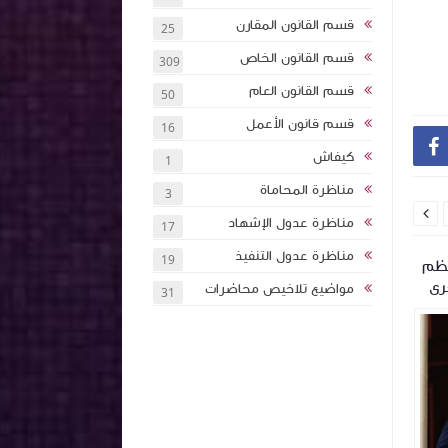
قسم القانون المقارن
25
قسم القانون الخاص
309
قسم القانون العام
50
قسم قانون الأعمل
16

كيفاش
1
مناظرة المحاماة
3

مناظرة عدول الإشهاد
17
مناظرة عدول التنفيذ
19
 ماي 1994 المنظم
القوة التنفيذية للحجة العادلة المحررة من
الإختصاص الترابي
رى
عدول الإشهاد
الإندماج في نظام 
مواضيع تلاخيص محاضرات
31