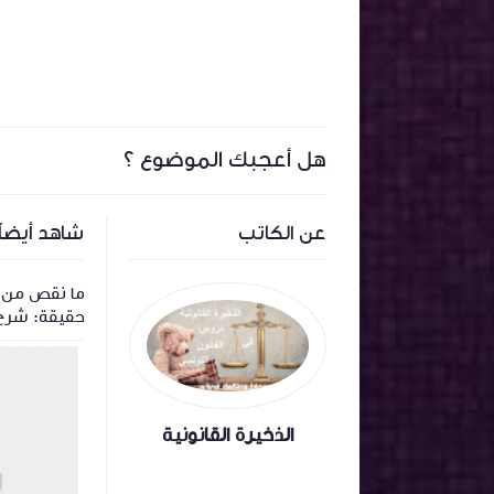
هل أعجبك الموضوع ؟
عن الكاتب
شاهد أيضاً
ة
اجال قانون 1972 المتعلق بالمحكمة
ما نقص من ما
الإدارية
الالتزامات وا
الذخيرة القانونية