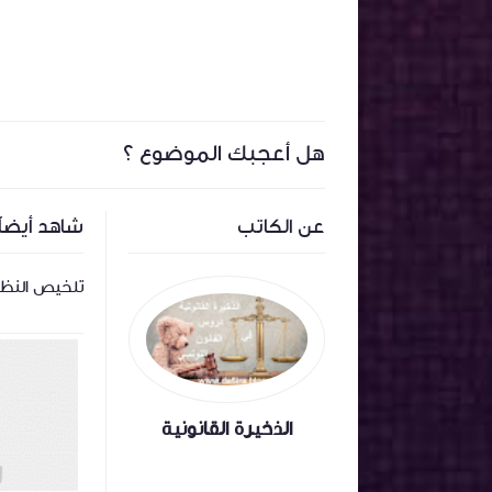
هل أعجبك الموضوع ؟
عن الكاتب
شاهد أيضاً
ة
اجال قانون 1972 المتعلق بالمحكمة
تلخيص النظري
الإدارية
الذخيرة القانونية