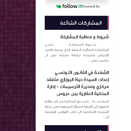
Powered by
المشاركات الشائعة
شروط و معاقبة المشاركة
شـــروط المشاركــة تعتبــر
المشاركـة الجنائيـة النشاط الذي يرتبط بالفعل
الإجرامي ونتيجته برابطة سببية دون أن
يتضمن تنفي...
الشفعـة في القانـون التـونســي
إعداد: السيدة حياة البوزازي متفقد
مركزي ومديرة الترسيمات – إدارة
الملكية العقارية ببن عروس
المـقـدمــــــة : عتبـر حق الملكية من أبرز وأهم
الحقوق التي أقرتها الشرائع السماوية ومن بينها
الشريعة الإسلامية إلى جانب القوانين الوضعية
ال...