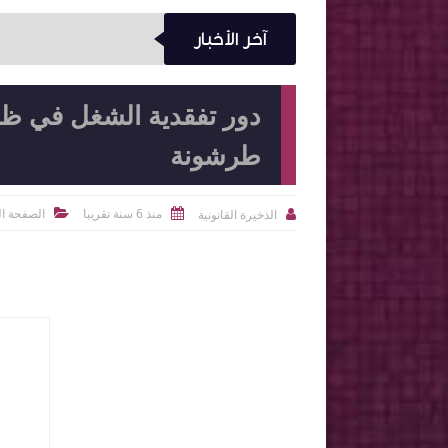
آخر الأخبار
دور تفقدية الشغل في ظل 
طرشونة
منذ 6 سنة تقريبا
الصفحة ال
الذخيرة القانونية


