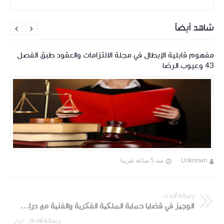
شاهد أيضاً


مفهوم قابلية الإبطال في مجلة الالتزامات والعقود طبق الفصل
43 وعيوب الرضا
Unknown
منذ 5 ساعة تقريبا
رسالة أحدث
الوجیز في قضایا حمایة الملکیة الفکریة والفنیة مع دراسة مقارنة حول جرائم المعلوماتیة
رسالة أقدم