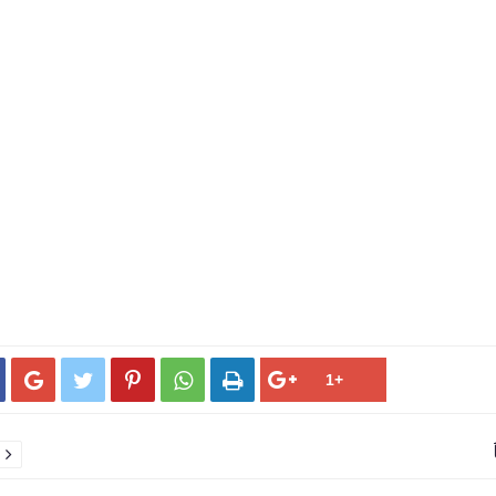





