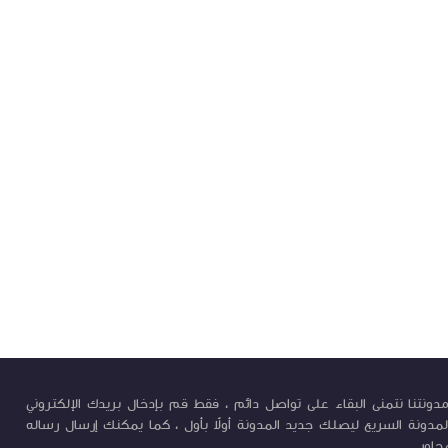
ونتنا نتمنى البقاء على تواصل دائم ، فقط قم بإدخال بريدك الإلكتروني
لمدونة السريع ليصلك جديد المدونة أولاً بأول ، كما يمكنك إرسال رساله
جاور ...