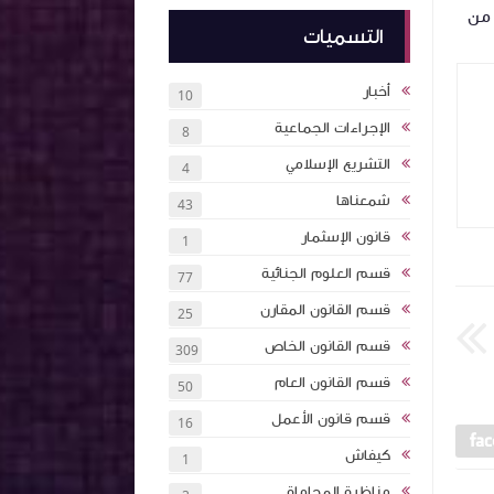
 من
الإختصاص الترابي لعدل الإشهاد وضرورة
كامل الأجال القان
التسميات
الإندماج في نظام الأقاليم
أخبار
10
الإجراءات الجماعية
8
التشريع الإسلامي
4
شمعناها
43
قانون الإسثمار
1
Unknown
منذ 3 أشهر تقريبا
Unknown
منذ
قسم العلوم الجنائية
77
قسم القانون المقارن
25
قسم القانون الخاص
309
قسم القانون العام
50
قسم قانون الأعمل
16
كيفاش
1
مناظرة المحاماة