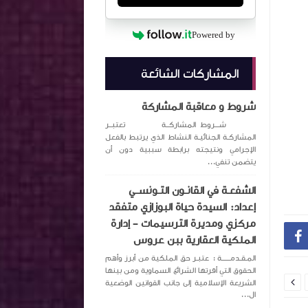
Powered by
المشاركات الشائعة
شروط و معاقبة المشاركة
شـــروط المشاركــة تعتبــر
المشاركـة الجنائيـة النشاط الذي يرتبط بالفعل
الإجرامي ونتيجته برابطة سببية دون أن
يتضمن تنفي...
الشفعـة في القانـون التـونســي
إعداد: السيدة حياة البوزازي متفقد
مركزي ومديرة الترسيمات – إدارة

الملكية العقارية ببن عروس
المـقـدمــــــة : عتبـر حق الملكية من أبرز وأهم
الحقوق التي أقرتها الشرائع السماوية ومن بينها

الشريعة الإسلامية إلى جانب القوانين الوضعية
ال...