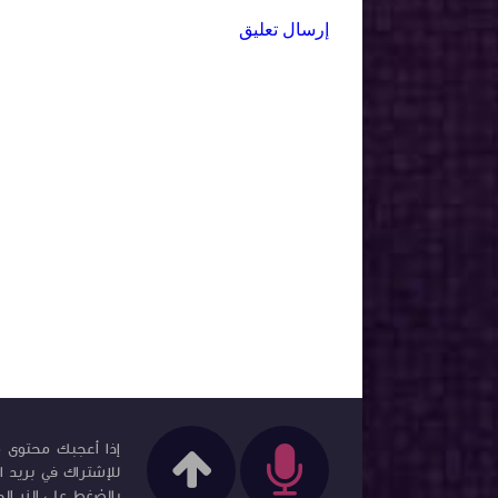
إرسال تعليق
إذا أعجبك محتوى مد
للإشتراك في بريد ا
بالضغط على الزر الم