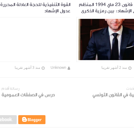
32 سنة على قانون 23 ماي 1994 المنظم
القوة التنفيذية للحجة العادلة المحررة
الإشهاد: بين رمزية الذكرى
عدول الإشهاد
اجعة
منذ 2 أشهر تقريبا
Unknown
منذ 3 أشهر تقريبا
أحدث
رسالة أقدم
ة في القانون التونسي
درس في الصفقات العمومية