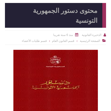
محتوى دستور الجمهورية
التونسية
منذ 6 سنة تقريبا
الذخيرة القانونية


الصفحة الرئيسية
قسم القانون العام
قسم طلبات الأعضاء
