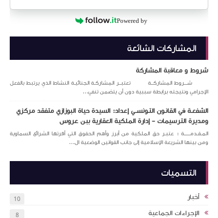
Powered by
المشاركات الشائعة
شروط و معاقبة المشاركة
شـــروط المشاركــة تعتبــر المشاركـة الجنائيـة النشاط الذي يرتبط بالفعل
الإجرامي ونتيجته برابطة سببية دون أن يتضمن تنفي...
الشفعـة في القانـون التـونســي إعداد: السيدة حياة البوزازي متفقد مركزي
ومديرة الترسيمات – إدارة الملكية العقارية ببن عروس
المـقـدمــــــة : عتبـر حق الملكية من أبرز وأهم الحقوق التي أقرتها الشرائع السماوية
ومن بينها الشريعة الإسلامية إلى جانب القوانين الوضعية ال...
التسميات
أخبار
10
الإجراءات الجماعية
8