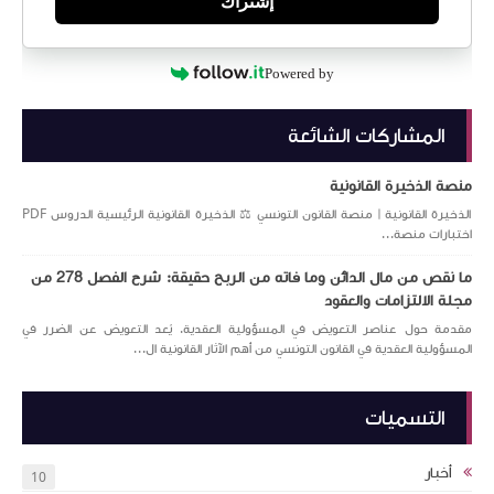
إشتراك
Powered by
المشاركات الشائعة
منصة الذخيرة القانونية
الذخيرة القانونية | منصة القانون التونسي ⚖️ الذخيرة القانونية الرئيسية الدروس PDF
اختبارات منصة...
ما نقص من مال الدائن وما فاته من الربح حقيقة: شرح الفصل 278 من
مجلة الالتزامات والعقود
مقدمة حول عناصر التعويض في المسؤولية العقدية. يُعد التعويض عن الضرر في
المسؤولية العقدية في القانون التونسي من أهم الآثار القانونية ال...
التسميات
أخبار
10