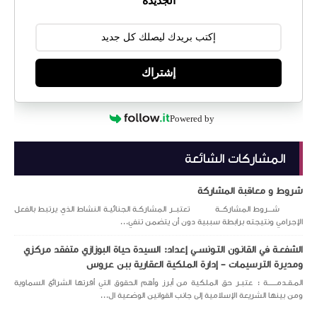
الجديدة
إشتراك
Powered by
المشاركات الشائعة
شروط و معاقبة المشاركة
شـــروط المشاركــة تعتبــر المشاركـة الجنائيـة النشاط الذي يرتبط بالفعل
الإجرامي ونتيجته برابطة سببية دون أن يتضمن تنفي...
الشفعـة في القانـون التـونســي إعداد: السيدة حياة البوزازي متفقد مركزي
ومديرة الترسيمات – إدارة الملكية العقارية ببن عروس
المـقـدمــــــة : عتبـر حق الملكية من أبرز وأهم الحقوق التي أقرتها الشرائع السماوية
ومن بينها الشريعة الإسلامية إلى جانب القوانين الوضعية ال...