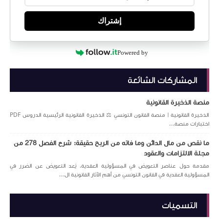
إشتراك
Powered by
المشاركات الشائعة
منصة الذخيرة القانونية
الذخيرة القانونية | منصة القانون التونسي ⚖️ الذخيرة القانونية الرئيسية الدروس PDF
اختبارات منصة...
ما نقص من مال الدائن وما فاته من الربح حقيقة: شرح الفصل 278 من
مجلة الالتزامات والعقود
مقدمة حول عناصر التعويض في المسؤولية العقدية. يُعد التعويض عن الضرر في
المسؤولية العقدية في القانون التونسي من أهم الآثار القانونية ال...
التسميات