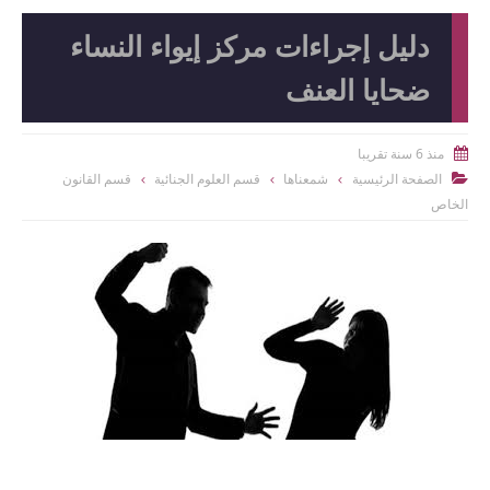
دليل إجراءات مركز إيواء النساء
ضحايا العنف
منذ 6 سنة تقريبا

الصفحة الرئيسية
شمعناها
قسم العلوم الجنائية
قسم القانون

الخاص