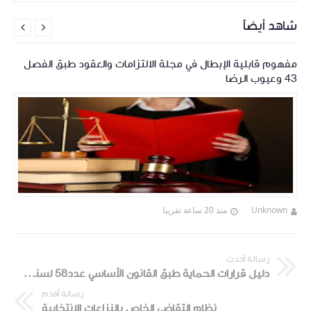
شاهد أيضاً


مفهوم قابلية الإبطال في مجلة الالتزامات والعقود طبق الفصل
43 وعيوب الرضا
Unknown
منذ 20 ساعة تقريبا
رسالة أحدث
دليل قرارات الحماية طبق القانون الأساسي عدد58 لسنة 2017 المتعلق بالقضاء بالعنف ضد المرأة
رسالة أقدم
نظام التقاضي الخاص بالنزاعات الإنتخابية