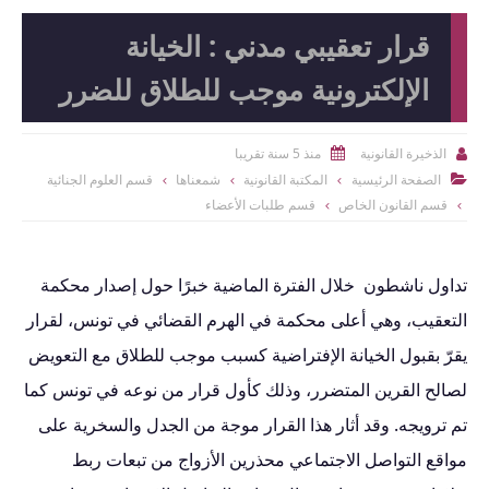
قرار تعقيبي مدني : الخيانة
الإلكترونية موجب للطلاق للضرر
منذ 5 سنة تقريبا
الذخيرة القانونية


الصفحة الرئيسية
المكتبة القانونية
شمعناها
قسم العلوم الجنائية

قسم القانون الخاص
قسم طلبات الأعضاء
تداول ناشطون خلال الفترة الماضية خبرًا حول إصدار محكمة
التعقيب، وهي أعلى محكمة في الهرم القضائي في تونس، لقرار
يقرّ بقبول الخيانة الإفتراضية كسبب موجب للطلاق مع التعويض
لصالح القرين المتضرر، وذلك كأول قرار من نوعه في تونس كما
تم ترويجه. وقد أثار هذا القرار موجة من الجدل والسخرية على
مواقع التواصل الاجتماعي محذرين الأزواج من تبعات ربط