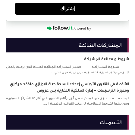
إشتراك
Powered by
المشاركات الشائعة
شروط و معاقبة المشاركة
شـــروط المشاركــة تعتبــر المشاركـة الجنائيـة النشاط الذي يرتبط بالفعل
الإجرامي ونتيجته برابطة سببية دون أن يتضمن تنفي...
الشفعـة في القانـون التـونســي إعداد: السيدة حياة البوزازي متفقد مركزي
ومديرة الترسيمات – إدارة الملكية العقارية ببن عروس
المـقـدمــــــة : عتبـر حق الملكية من أبرز وأهم الحقوق التي أقرتها الشرائع السماوية
ومن بينها الشريعة الإسلامية إلى جانب القوانين الوضعية ال...
التسميات