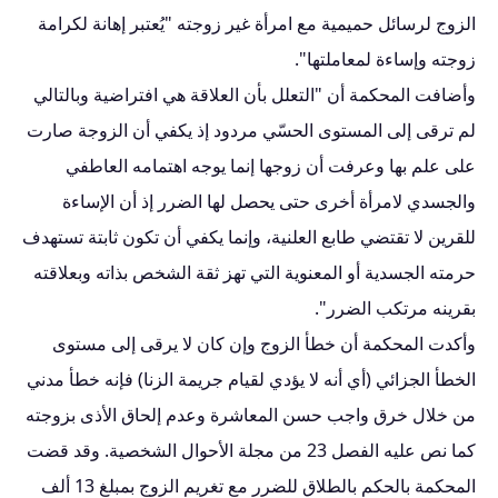
الزوج لرسائل حميمية مع امرأة غير زوجته "يُعتبر إهانة لكرامة
زوجته وإساءة لمعاملتها".
وأضافت المحكمة أن "التعلل بأن العلاقة هي افتراضية وبالتالي
لم ترقى إلى المستوى الحسّي مردود إذ يكفي أن الزوجة صارت
على علم بها وعرفت أن زوجها إنما يوجه اهتمامه العاطفي
والجسدي لامرأة أخرى حتى يحصل لها الضرر إذ أن الإساءة
للقرين لا تقتضي طابع العلنية، وإنما يكفي أن تكون ثابتة تستهدف
حرمته الجسدية أو المعنوية التي تهز ثقة الشخص بذاته وبعلاقته
بقرينه مرتكب الضرر".
وأكدت المحكمة أن خطأ الزوج وإن كان لا يرقى إلى مستوى
الخطأ الجزائي (أي أنه لا يؤدي لقيام جريمة الزنا) فإنه خطأ مدني
من خلال خرق واجب حسن المعاشرة وعدم إلحاق الأذى بزوجته
كما نص عليه الفصل 23 من مجلة الأحوال الشخصية. وقد قضت
المحكمة بالحكم بالطلاق للضرر مع تغريم الزوج بمبلغ 13 ألف