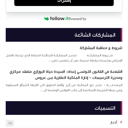
إشتراك
Powered by
المشاركات الشائعة
شروط و معاقبة المشاركة
شـــروط المشاركــة تعتبــر المشاركـة الجنائيـة النشاط الذي يرتبط بالفعل
الإجرامي ونتيجته برابطة سببية دون أن يتضمن تنفي...
الشفعـة في القانـون التـونســي إعداد: السيدة حياة البوزازي متفقد مركزي
ومديرة الترسيمات – إدارة الملكية العقارية ببن عروس
المـقـدمــــــة : عتبـر حق الملكية من أبرز وأهم الحقوق التي أقرتها الشرائع السماوية
ومن بينها الشريعة الإسلامية إلى جانب القوانين الوضعية ال...
التسميات
أخبار
10