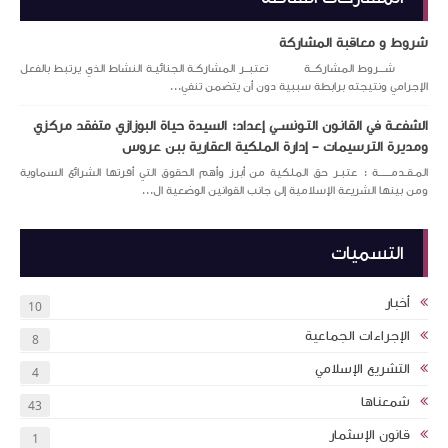
شروط و معاقبة المشاركة
شـــروط المشاركــة تعتبــر المشاركـة الجنائيـة النشاط الذي يرتبط بالفعل
الإجرامي ونتيجته برابطة سببية دون أن يتضمن تنفي...
الشفعـة في القانـون التـونســي إعداد: السيدة حياة البوزازي متفقد مركزي
ومديرة الترسيمات – إدارة الملكية العقارية ببن عروس
المـقـدمــــــة : عتبـر حق الملكية من أبرز وأهم الحقوق التي أقرتها الشرائع السماوية
ومن بينها الشريعة الإسلامية إلى جانب القوانين الوضعية ال...
التسميات
أخبار
10
الإجراءات الجماعية
8
التشريع الإسلامي
4
شمعناها
43
قانون الإسثمار
1