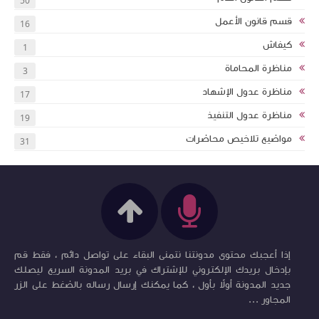
50
قسم قانون الأعمل
16
كيفاش
1
مناظرة المحاماة
3
مناظرة عدول الإشهاد
17
مناظرة عدول التنفيذ
19
مواضيع تلاخيص محاضرات
31
إذا أعجبك محتوى مدونتنا نتمنى البقاء على تواصل دائم ، فقط قم
بإدخال بريدك الإلكتروني للإشتراك في بريد المدونة السريع ليصلك
جديد المدونة أولاً بأول ، كما يمكنك إرسال رساله بالضغط على الزر
المجاور ...