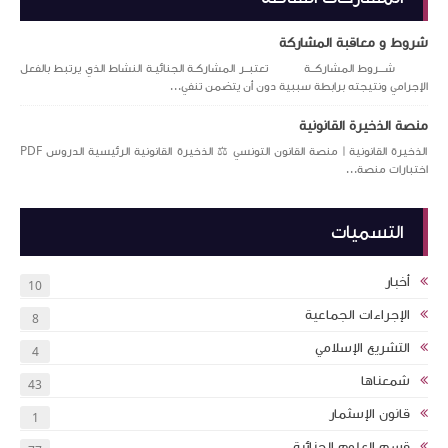
شروط و معاقبة المشاركة
شـــروط المشاركــة تعتبــر المشاركـة الجنائيـة النشاط الذي يرتبط بالفعل
الإجرامي ونتيجته برابطة سببية دون أن يتضمن تنفي...
منصة الذخيرة القانونية
الذخيرة القانونية | منصة القانون التونسي ⚖️ الذخيرة القانونية الرئيسية الدروس PDF
اختبارات منصة...
التسميات
أخبار
10
الإجراءات الجماعية
8
التشريع الإسلامي
4
شمعناها
43
قانون الإسثمار
1
قسم العلوم الجنائية