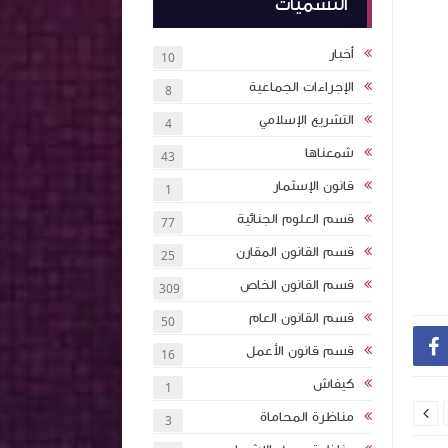
التسميات
أخبار
10
الإجراءات الجماعية
8
التشريع الإسلامي
4
شمعناها
43
قانون الإسثمار
1
قسم العلوم الجنائية
77
قسم القانون المقارن
25
قسم القانون الخاص
309
قسم القانون العام
50

قسم قانون الأعمل
16
كيفاش
1

مناظرة المحاماة
3