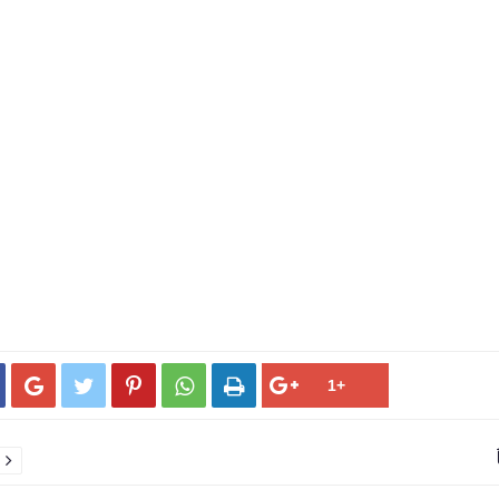





