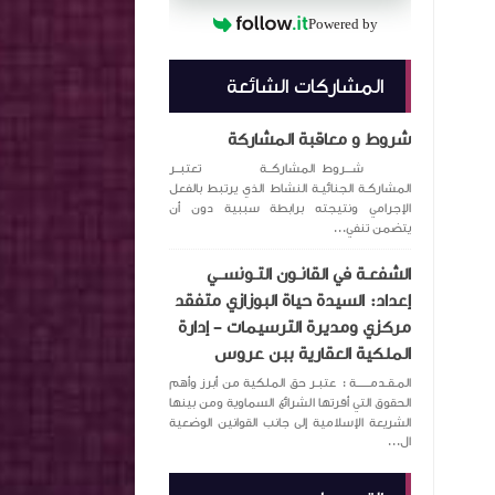
Powered by
المشاركات الشائعة
شروط و معاقبة المشاركة
شـــروط المشاركــة تعتبــر
المشاركـة الجنائيـة النشاط الذي يرتبط بالفعل
الإجرامي ونتيجته برابطة سببية دون أن
يتضمن تنفي...
الشفعـة في القانـون التـونســي
إعداد: السيدة حياة البوزازي متفقد
مركزي ومديرة الترسيمات – إدارة
الملكية العقارية ببن عروس
المـقـدمــــــة : عتبـر حق الملكية من أبرز وأهم
الحقوق التي أقرتها الشرائع السماوية ومن بينها
الشريعة الإسلامية إلى جانب القوانين الوضعية
ال...