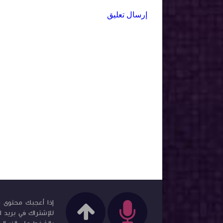
إرسال تعليق
إذا أعجبك محتوى مد
للإشتراك في بريد ا