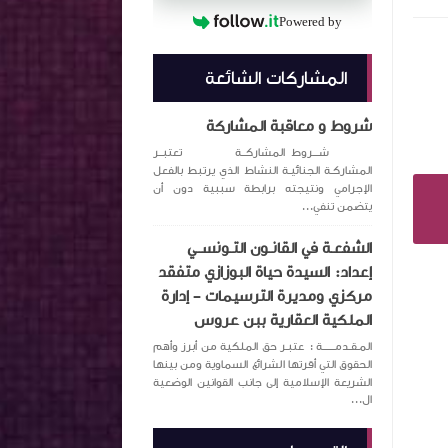
Powered by
المشاركات الشائعة
شروط و معاقبة المشاركة
شـــروط المشاركــة تعتبــر
المشاركـة الجنائيـة النشاط الذي يرتبط بالفعل
الإجرامي ونتيجته برابطة سببية دون أن
يتضمن تنفي...
الشفعـة في القانـون التـونســي
إعداد: السيدة حياة البوزازي متفقد
مركزي ومديرة الترسيمات – إدارة
الملكية العقارية ببن عروس
المـقـدمــــــة : عتبـر حق الملكية من أبرز وأهم
الحقوق التي أقرتها الشرائع السماوية ومن بينها
الشريعة الإسلامية إلى جانب القوانين الوضعية
ال...