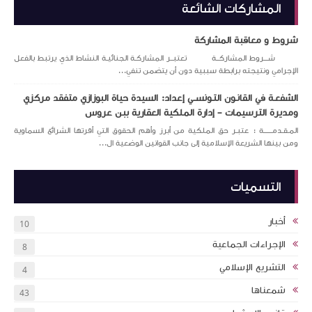
المشاركات الشائعة
شروط و معاقبة المشاركة
شـــروط المشاركــة تعتبــر المشاركـة الجنائيـة النشاط الذي يرتبط بالفعل
الإجرامي ونتيجته برابطة سببية دون أن يتضمن تنفي...
الشفعـة في القانـون التـونســي إعداد: السيدة حياة البوزازي متفقد مركزي
ومديرة الترسيمات – إدارة الملكية العقارية ببن عروس
المـقـدمــــــة : عتبـر حق الملكية من أبرز وأهم الحقوق التي أقرتها الشرائع السماوية
ومن بينها الشريعة الإسلامية إلى جانب القوانين الوضعية ال...
التسميات
أخبار
10
الإجراءات الجماعية
8
التشريع الإسلامي
4
شمعناها
43