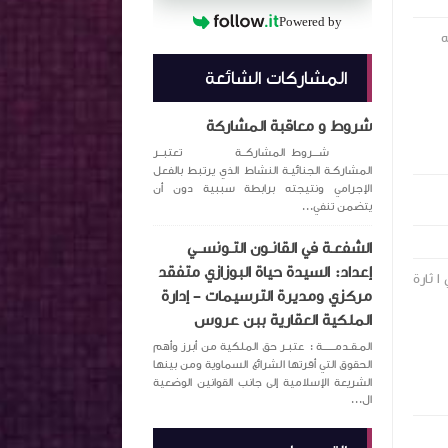
Powered by
ه
المشاركات الشائعة
شروط و معاقبة المشاركة
شـــروط المشاركــة تعتبــر
المشاركـة الجنائيـة النشاط الذي يرتبط بالفعل
الإجرامي ونتيجته برابطة سببية دون أن
يتضمن تنفي...
الشفعـة في القانـون التـونســي
إعداد: السيدة حياة البوزازي متفقد
 ثارة
مركزي ومديرة الترسيمات – إدارة
الملكية العقارية ببن عروس
المـقـدمــــــة : عتبـر حق الملكية من أبرز وأهم
الحقوق التي أقرتها الشرائع السماوية ومن بينها
الشريعة الإسلامية إلى جانب القوانين الوضعية
ال...