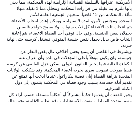
الأمريكية اعترافها بالسلطة القضائية الإلزامية لهذه المحكمة، مما يعني
بأنها تلتزم بما تقبله من قرارات المحكمة وتتحلل مما لا تقبله منها!
تتألف المحكمة من 15 قاضياً، تنتخبهم الجمعية العامة للأمم
المتحدة ومجلس الأمن، لمدة 9 سنوات، ويمكن إعادة انتخاب الأعضاء.
يتم انتخاب ثلث الأعضاء كل ثلاث سنوات. ولا يسمح بتواجد قاضيين
يحملان نفس الجنسية، وفي حال توفي أحد القضاة الأعضاء، يتم إعادة
انتخاب قاض بديل يحمل نفس جنسية المتوفي فيشغل كرسيه حتى نهاية
فترته.
ويشترط في القاضي أن يتمتع بحس أخلاقي عال بغض النظر عن
جنيسته، وان يكون مؤهلاً بأعلى المؤهلات في بلده وأن تعرف عنه
الكفاءة العالية فيما يخص القانون الدولي. يمكن عزل القاضي عن كرسه
فقط بموجب تصويت سري يجريه أعضاء المحكمة. وقد شككت الولايات
المتحدة بنزاهة القضاة إبان قضية نيكاراغوا، عندما ادعت أنها تمتنع عن
تقديم أدلة حساسة بسبب وجود قضاة في المحكمة ينتمون إلى دول
الكتلة الشرقية.
يجوز للقضاة أن يقدموا حكماً مشتركاً أو أحكاماً مستقلة حسب آراء كل
منهم. وتؤخذ القرارات وتقدم الاستشارات وفق نظام الأغلبية، وفي حال
تساوي الأصوات، يعتبر صوت رئيس المحكمة مرجحاً.