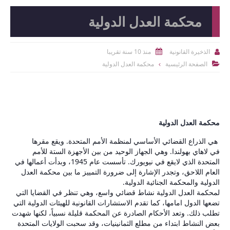
محكمة العدل الدولية
منذ 10 سنة تقريبا
الذخيرة القانونية


الصفحة الرئيسية
محكمة العدل الدولية

محكمة العدل الدولية
هي الذراع القضائي الأساسي لمنظمة الأمم المتحدة. ويقع مقرها
في لاهاي بهولندا. وهي الجهاز الوحيد من بين الأجهزة الستة للأمم
المتحدة الذي لايقع في نيويورك. تأسست عام 1945، وبدأت أعمالها في
العام اللاحق، وتجدر الإشارة إلى ضرورة التمييز ما بين محكمة العدل
الدولية والمحكمة الجنائية الدولية.
لمحكمة العدل الدولية نشاط قضائي واسع، وهي تنظر في القضايا التي
ت
ضعها الدول امامها، كما تقدم الاستشارات القانونية للهيئات الدولية التي
تطلب ذلك. وتعد الأحكام الصادرة عن المحكمة قليلة نسبياً، لكنها شهدت
بعض النشاط ابتداء من مطلع الثمانينيات، وقد سحبت الولايات المتحدة