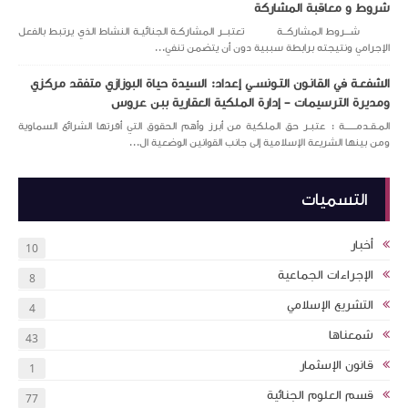
شروط و معاقبة المشاركة
شـــروط المشاركــة تعتبــر المشاركـة الجنائيـة النشاط الذي يرتبط بالفعل
الإجرامي ونتيجته برابطة سببية دون أن يتضمن تنفي...
الشفعـة في القانـون التـونســي إعداد: السيدة حياة البوزازي متفقد مركزي
ومديرة الترسيمات – إدارة الملكية العقارية ببن عروس
المـقـدمــــــة : عتبـر حق الملكية من أبرز وأهم الحقوق التي أقرتها الشرائع السماوية
ومن بينها الشريعة الإسلامية إلى جانب القوانين الوضعية ال...
التسميات
أخبار
10
الإجراءات الجماعية
8
التشريع الإسلامي
4
شمعناها
43
قانون الإسثمار
1
قسم العلوم الجنائية
77