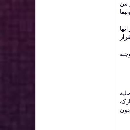
 من
بعا
تها
رار
جبة
لية
ركة
قارب مسجون