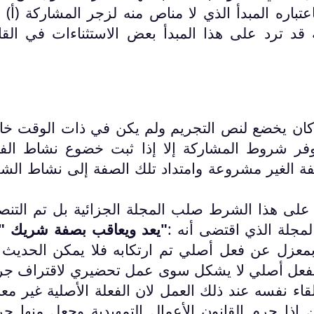
باره المبدأ الذي لا مناص منه لزجر المشاركة (أ) إذ
 قد ترد على هذا المبدأ بعض الاستثناءات في القا
 كان يخضع لنص التجريم ولم يكن في ذات الوقت خا
توفر شروط المشاركة إلا إذا ثبت خضوع نشاط الف
فة الغير مشروعة وامتداد تلك الصفة إلى نشاط الش
على هذا الشرط صلب المجلة الجزائية بل تم التن
"يعد ويعاقب بصفة شريك "
بمعزل عن فعل أصلي تم ارتكابه فلا يمكن الحديث
 بفعل أصلي لا يشكل سوى عمل تحضيري لاقتراف جر
اء نفسه عند ذلك العمل لان الفعلة الأصلية غير مع
ن إذا جرم القانون الأعمال التمهيدية وجعل منها جر