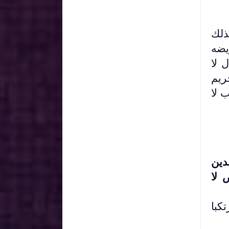
ذلك
يضه
 لا
ريم
ب لا
دين
 لا
رتكبا