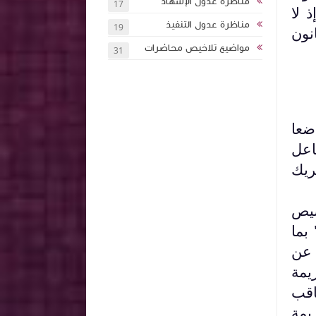
مناظرة عدول الإشهاد
17
 لا
مناظرة عدول التنفيذ
19
نون
مواضيع تلاخيص محاضرات
31
ضعا
اعل
ريك
صيص
بما
 عن
يمة
اقب
يمة