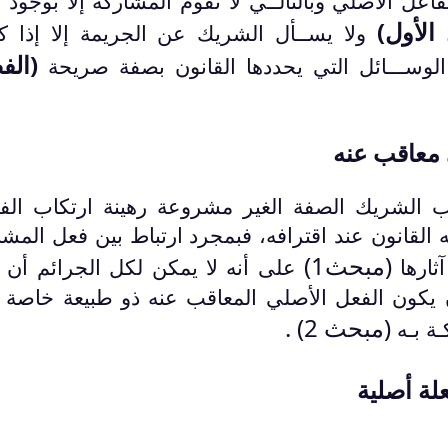
اعل الأصلي وبالتالــي لا تقوم المشاركة إلا بوجود 
الأول)
ولا يســأل الشريك عن الجريمة إلا إذا ك
(الف
لوســـائل التي يحددها القانون بصفة صريحة
 معاقب عنه
اب الشريك الصفة الغير مشروعة رهينة ارتكاب الف
القانون عند اقترافه، فبمجرد ارتباط بين فعل المشا
(مبحث1)
ثارها
على أنه لا يمكن لكل الجرائم أن ت
يكون الفعل الأصلي المعاقب عنه ذو طبيعة خاصة 
(مبحث 2) .
ـة بـه