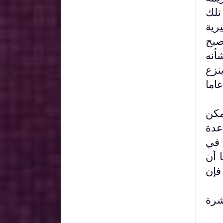
تلك
رية
صبح
أنه
نزع
اما
مكن
عدة
 في
 أن
فإن
شرة