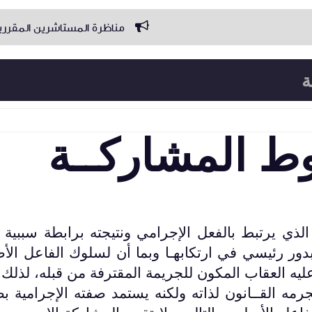
مناظرة المستاشرين المقررين البرنامج مع المرا
ة
المشاركــة
ط الذي يرتبط بالفعل الإجرامي ونتيجته برابطة سببية 
 بدور رئيسي في ارتكابهـا وبما أن لسلوك الفاعل الأ
عليه العقاب المكون للجريمة المقترفة من قبله، لذلك 
ه القــانون لذاته ولكنه يستمد صفته الإجرامية بص