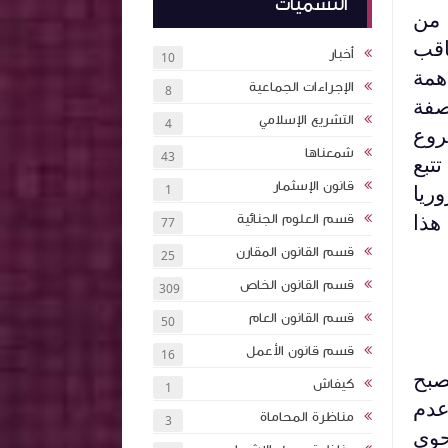
التسميات
 من
اقب
أخبار
10
همة
الإجراءات الجماعية
8
صفة
التشريع الإسلامي
4
روع
شمعناها
43
تبع
قانون الإسثمار
ريا
1
هذا
قسم العلوم الجنائية
77
قسم القانون المقارن
25
قسم القانون الخاص
309
قسم القانون العام
50
قسم قانون الأعمل
16
صبح
كيفاش
1
عدم
مناظرة المحاماة
3
حوى