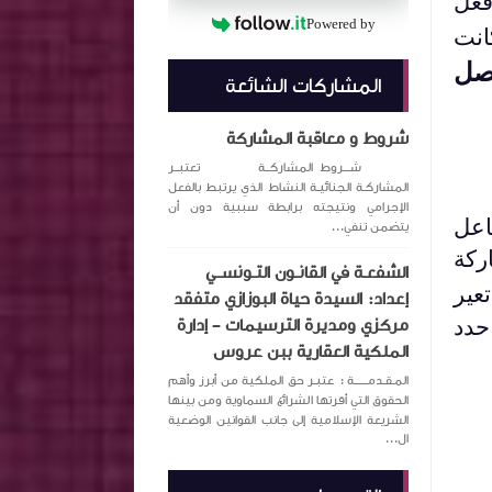
فعل
Powered by
انت
صل
المشاركات الشائعة
شروط و معاقبة المشاركة
شـــروط المشاركــة تعتبــر
المشاركـة الجنائيـة النشاط الذي يرتبط بالفعل
الإجرامي ونتيجته برابطة سببية دون أن
اعل
يتضمن تنفي...
ركة
الشفعـة في القانـون التـونســي
عير
إعداد: السيدة حياة البوزازي متفقد
حدد
مركزي ومديرة الترسيمات – إدارة
الملكية العقارية ببن عروس
المـقـدمــــــة : عتبـر حق الملكية من أبرز وأهم
الحقوق التي أقرتها الشرائع السماوية ومن بينها
الشريعة الإسلامية إلى جانب القوانين الوضعية
ال...