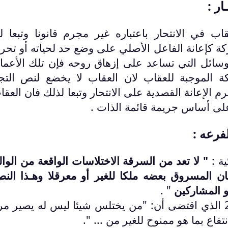
ار :
قاب في الانتحار باعتباره غير مجرم قانونا وتبعا ل
ة كإعانة الفاعل الأصلي على وضع حد لحياته أو تحر
سائل التي تساعد على إزهاق روحه فإن تلك الأعمال
ة الموجبة للعقاب لان العقاب لا يخضع لنص التج
ائية جرم الإعانة القصدية على الانتحار وتبعا لذلك فان العقا
لى أساس جريمة قائمة الذات .
فرعه :
" لا تعد من السرقة الاختلاسات الواقعة من الوال
 كان المسروق بعضه ملكا للغير أو معرقلا وهـذا النص
و المشاركين
"
.
وقد ورد الاستثناء صلب الفصل 258 الذي اقتضى أن: "من يختلس شيئا ليس له يصير م
فاع بما هو ممنوح للغير
من ... ".