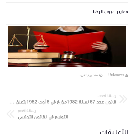
معايير عيوب الرضا
Unknown
منذ يوم تقريبا
رسالة أحدث
قانون عدد 67 لسنة 1982مؤرخ في 6 أوت 1982يتعلق بتشجيع الاستثمارات في قطاعي الفلاحة و الصيد البحري.
رسالة أقدم
التوليج في القانون التونسي
التعليقات