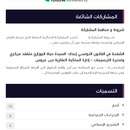
Powered by
المشاركات الشائعة
شروط و معاقبة المشاركة
شـــروط المشاركــة تعتبــر المشاركـة الجنائيـة النشاط الذي يرتبط بالفعل
الإجرامي ونتيجته برابطة سببية دون أن يتضمن تنفي...
الشفعـة في القانـون التـونســي إعداد: السيدة حياة البوزازي متفقد مركزي
ومديرة الترسيمات – إدارة الملكية العقارية ببن عروس
المـقـدمــــــة : عتبـر حق الملكية من أبرز وأهم الحقوق التي أقرتها الشرائع السماوية
ومن بينها الشريعة الإسلامية إلى جانب القوانين الوضعية ال...
التسميات
أخبار
10
الإجراءات الجماعية
8
التشريع الإسلامي
4