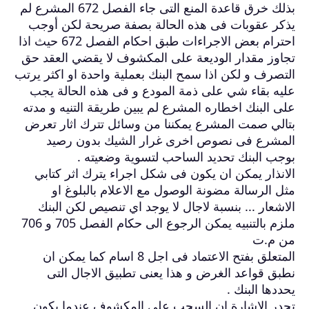
بذلك خرق قاعدة المنع التى جاء الفصل 672 المشرع لم
يذكر عقوبات فى هذه الحالة بصفة صريحة لكن أوجب
احترام بعض الاجراءات طبق احكام الفصل 672 حيث اذا
تجاوز مقدار الوديعة على المكشوف لا يقضي العقد حق
التصرف و لكن اذا سمح البنك بعملية واحدة او اكثر يرتب
عليه بقاء شي على ذمة المودع و فى هذه الحالة يجب
على البنك اخطاره المشرع لم يبين طريقة التنيه و مدته
بتالي صمت المشرع يمكننا من وسائل تترك اثار تعرض
المشرع فى نصوص اخرى غرار الشيك بدون رصيد
بوجب البنك تحديد الساحب لتسوية وضعيته .
الانذار يمكن ان يكون فى شكل اجراء يترك اثر كتابي
مثل الرسالة مضونة الوصول مع الاعلام بالبلوغ او
الاشعار ... بنسبة لاجال لا يوجد اي تنصيص لكن البنك
ملزم بالتنبيه يمكن الرجوع الى حكام الفصل 705 و 706
من م.ت
المتعلق بفتح الاعتماد فى اجل 8 اسام كما يمكن ان
نطبق قواعد الغرض و هذا يعنى تطبيق الاجال التى
يحددها البنك .
تجدر الاشارة ان السحب على المكشوف عندما يكون