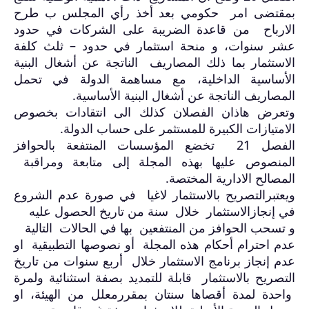
بمقتضى امر حكومي بعد أخذ رأي المجلس ب طرح
الارباح من قاعدة الضريبة على الشركات في حدود
عشر سنوات، و منحة استثمار في حدود – ثلث كلفة
الاستثمار بما ذلك المصاريف الناتجة عن أشغال البنية
الأساسية الداخلية، مع مساهمة الدولة في تحمل
المصاريف الناتجة عن أشغال البنية الأساسية
.
وتعرض هاذان الفصلان كذلك الى انتقادات بخصوص
الامتيازات الكبيرة للمستثمر على حساب الدولة
.
الفصل 21 تخضع المؤسسات المنتفعة بالحوافز
المنصوص عليها بهذه المجلة إلى متابعة ومراقبة
المصالح الادارية المختصة
.
ويعتبرالتصريح بالاستثمار لاغيا في صورة عدم الشروع
في إنجازالاستثمار خلال سنة من تاريخ الحصول عليه
و تسحب الحوافز من المنتفعين بها في الحالات التالية
عدم احترام أحكام هذه المجلة أو نصوصها التطبيقية او
عدم إنجاز برنامج الاستثمار خلال أربع سنوات من تاريخ
التصريح بالاستثمار قابلة للتمديد بصفة استثنائية ولمرة
واحدة لمدة أقصاها سنتان بمقررمعلل من الهيئة، او