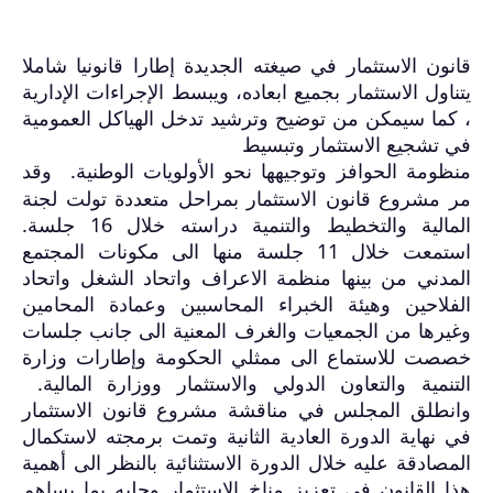
قانون الاستثمار في صيغته الجديدة إطارا قانونيا شاملا
يتناول الاستثمار بجميع ابعاده، ويبسط الإجراءات الإدارية
، كما سيمكن من توضيح وترشيد تدخل الهياكل العمومية
في تشجيع الاستثمار وتبسيط
منظومة الحوافز وتوجيهها نحو الأولويات الوطنية. وقد
مر مشروع قانون الاستثمار بمراحل متعددة تولت لجنة
المالية والتخطيط والتنمية دراسته خلال 16 جلسة.
استمعت خلال 11 جلسة منها الى مكونات المجتمع
المدني من بينها منظمة الاعراف واتحاد الشغل واتحاد
الفلاحين وهيئة الخبراء المحاسبين وعمادة المحامين
وغيرها من الجمعيات والغرف المعنية الى جانب جلسات
خصصت للاستماع الى ممثلي الحكومة وإطارات وزارة
التنمية والتعاون الدولي والاستثمار ووزارة المالية.
وانطلق المجلس في مناقشة مشروع قانون الاستثمار
في نهاية الدورة العادية الثانية وتمت برمجته لاستكمال
المصادقة عليه خلال الدورة الاستثنائية بالنظر الى أهمية
هذا القانون في تعزيز مناخ الاستثمار وجلبه بما يساهم