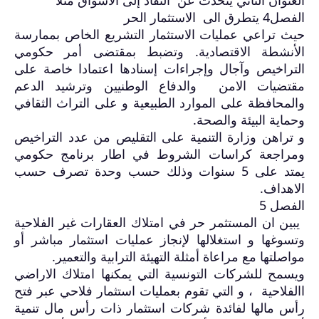
الفصل4 يتطرق الى الاستثمار الحر
حيث تراعي عمليات الاستثمار التشريع الخاص بممارسة
الأنشطة الاقتصادية. وتضبط بمقتضى أمر حكومي
التراخيص وآجال وإجراءات إسنادها اعتمادا خاصة على
مقتضيات الامن والدفاع الوطنيين وترشيد الدعم
والمحافظة على الموارد الطبيعية و على التراث الثقافي
وحماية البيئة والصحة
.
و تراهن وزارة التنمية على التقليص من عدد التراخيص
ومراجعة كراسات الشروط في اطار برنامج حكومي
يمتد على 5 سنوات وذلك حسب وحدة تصرف حسب
الاهداف
.
الفصل 5
يبين ان المستثمر حر في امتلاك العقارات غير الفلاحية
وتسوغها و استغلالها لإنجاز عمليات استثمار مباشر أو
مواصلتها مع مراعاة أمثلة التهيئة الترابية والتعمير
.
ويسمح للشركات التونسية التي يمكنها امتلاك الاراضي
االفلاحية ، و التي تقوم بعمليات استثمار فلاحي عبر فتح
رأس مالها لفائدة شركات استثمار ذات رأس مال تنمية