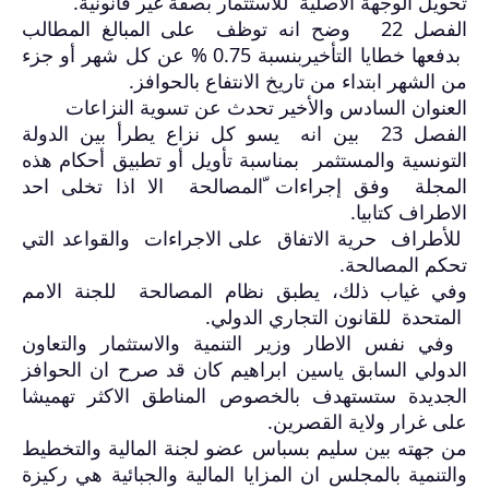
تحويل الوجهة الأصلية للاستثمار بصفة غير قانونية
.
الفصل 22 وضح انه توظف على المبالغ المطالب
بدفعها خطايا التأخيربنسبة 0.75 % عن كل شهر أو جزء
من الشهر ابتداء من تاريخ الانتفاع بالحوافز
.
العنوان السادس والأخير تحدث عن تسوية النزاعات
الفصل 23 بين انه يسو كل نزاع يطرأ بين الدولة
التونسية والمستثمر بمناسبة تأويل أو تطبيق أحكام هذه
المجلة وفق إجراءات ّالمصالحة الا اذا تخلى احد
الاطراف كتابيا
.
للأطراف حرية الاتفاق على الاجراءات والقواعد التي
تحكم المصالحة
.
وفي غياب ذلك، يطبق نظام المصالحة للجنة الامم
المتحدة للقانون التجاري الدولي
.
وفي نفس الاطار وزير التنمية والاستثمار والتعاون
الدولي السابق ياسين ابراهيم كان قد صرح ان الحوافز
الجديدة ستستهدف بالخصوص المناطق الاكثر تهميشا
على غرار ولاية القصرين
.
من جهته بين سليم بسباس عضو لجنة المالية والتخطيط
والتنمية بالمجلس ان المزايا المالية والجبائية هي ركيزة