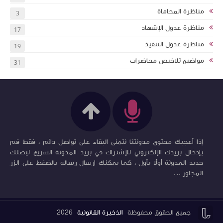
مناظرة المحاماة
3
مناظرة عدول الإشهاد
17
مناظرة عدول التنفيذ
19
مواضيع تلاخيص محاضرات
31
إذا أعجبك محتوى مدونتنا نتمنى البقاء على تواصل دائم ، فقط قم
بإدخال بريدك الإلكتروني للإشتراك في بريد المدونة السريع ليصلك
جديد المدونة أولاً بأول ، كما يمكنك إرسال رساله بالضغط على الزر
المجاور ...


جميع الحقوق محفوظة
الذخيرة القانونية
2026