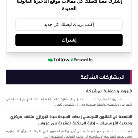
إشترك معنا لتصلك كل مقالات موقع الذخيرة القانونية
الجديدة
إشتراك
Powered by
المشاركات الشائعة
شروط و معاقبة المشاركة
شـــروط المشاركــة تعتبــر المشاركـة الجنائيـة النشاط الذي يرتبط بالفعل
الإجرامي ونتيجته برابطة سببية دون أن يتضمن تنفي...
الشفعـة في القانـون التـونســي إعداد: السيدة حياة البوزازي متفقد مركزي
ومديرة الترسيمات – إدارة الملكية العقارية ببن عروس
المـقـدمــــــة : عتبـر حق الملكية من أبرز وأهم الحقوق التي أقرتها الشرائع السماوية
ومن بينها الشريعة الإسلامية إلى جانب القوانين الوضعية ال...