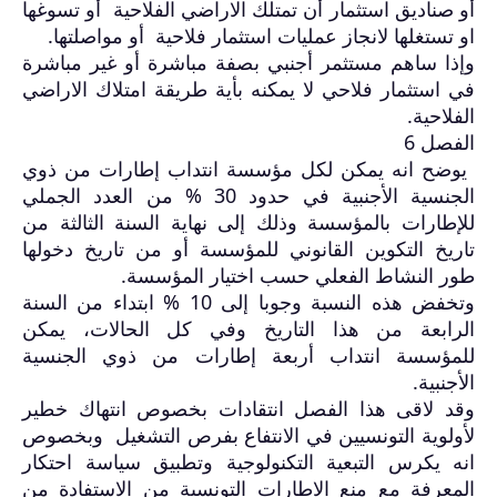
أو صناديق استثمار أن تمتلك الاراضي الفلاحية أو تسوغها
او تستغلها لانجاز عمليات استثمار فلاحية أو مواصلتها
.
وإذا ساهم مستثمر أجنبي بصفة مباشرة أو غير مباشرة
في استثمار فلاحي لا يمكنه بأية طريقة امتلاك الاراضي
الفلاحية
.
الفصل 6
يوضح انه يمكن لكل مؤسسة انتداب إطارات من ذوي
الجنسية الأجنبية في حدود 30 % من العدد الجملي
للإطارات بالمؤسسة وذلك إلى نهاية السنة الثالثة من
تاريخ التكوين القانوني للمؤسسة أو من تاريخ دخولها
طور النشاط الفعلي حسب اختيار المؤسسة
.
وتخفض هذه النسبة وجوبا إلى 10 % ابتداء من السنة
الرابعة من هذا التاريخ وفي كل الحالات، يمكن
للمؤسسة انتداب أربعة إطارات من ذوي الجنسية
الأجنبية
.
وقد لاقى هذا الفصل انتقادات بخصوص انتهاك خطير
لأولوية التونسيين في الانتفاع بفرص التشغيل وبخصوص
انه يكرس التبعية التكنولوجية وتطبيق سياسة احتكار
المعرفة مع منع الاطارات التونسية من الاستفادة من