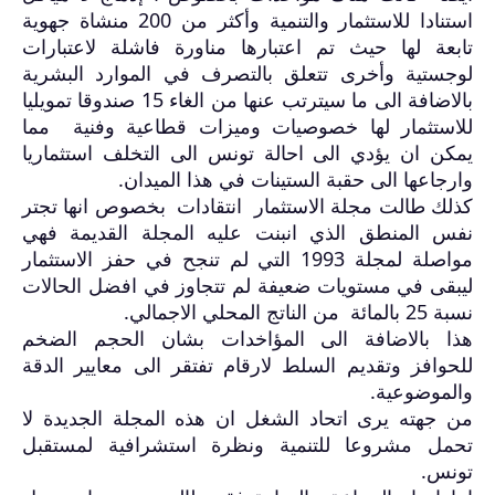
استنادا للاستثمار والتنمية وأكثر من 200 منشاة جهوية
تابعة لها حيث تم اعتبارها مناورة فاشلة لاعتبارات
لوجستية وأخرى تتعلق بالتصرف في الموارد البشرية
بالاضافة الى ما سيترتب عنها من الغاء 15 صندوقا تمويليا
للاستثمار لها خصوصيات وميزات قطاعية وفنية مما
يمكن ان يؤدي الى احالة تونس الى التخلف استثماريا
وارجاعها الى حقبة الستينات في هذا الميدان
.
كذلك طالت مجلة الاستثمار انتقادات بخصوص انها تجتر
نفس المنطق الذي انبنت عليه المجلة القديمة فهي
مواصلة لمجلة 1993 التي لم تنجح في حفز الاستثمار
ليبقى في مستويات ضعيفة لم تتجاوز في افضل الحالات
نسبة 25 بالمائة من الناتج المحلي الاجمالي
.
هذا بالاضافة الى المؤاخدات بشان الحجم الضخم
للحوافز وتقديم السلط لارقام تفتقر الى معايير الدقة
والموضوعية
.
من جهته يرى اتحاد الشغل ان هذه المجلة الجديدة لا
تحمل مشروعا للتنمية ونظرة استشرافية لمستقبل
تونس
.