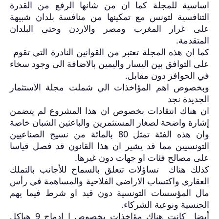
اساسية للمجلة كما ان من شانها الرفع من القدرة
التنافسية لتونس مع تمكينها من منافسة بلدان شبيهة
على غرار المغرب ومصر والاردن وحتى البلدان
المتقدمة
.
كما ان هذه المجلة تعتبر من القوانين النادرة التي تقوم
على التوافق بين اليسار واليمين بالاضافة الى وجود سخاء
في الحوافز دون مقابل
.
وبخصوص اهم المؤاخذات الي شملت مجلة الاستثمار
الجديدة نجد
ان هناك انتقادات بخصوص ان هذا المشروع لم يتضمن
إشارة واضحة لصغار المستثمرين والباعثين الشبان خاصة
وان هذه الفئة تمثل 80 بالمائة من نسيج الصناعيين
التونسيين مما قد يشير ان هذا القانون قد فصل قياسا
على مصالح فئات او جهات دون غيرها
.
كذلك هناك تساؤلات تتعلق بالسماح للأجانب بالتملك
العقاري واكتساب الاراضي الفلاحية والمساهمة في رأس
مال المؤسسات التونسية دون قيد او شرط فيما يهم
الجنسية ونوعية الشركاء
.
أيضا كانت هناك مؤاخذات بخصوص ا إدماج 9 هياكل