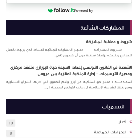
Powered by
المشاركات الشائعة
شروط و معاقبة المشاركة
شـــروط المشاركــة تعتبــر المشاركـة الجنائيـة النشاط الذي يرتبط بالفعل
الإجرامي ونتيجته برابطة سببية دون أن يتضمن تنفي...
الشفعـة في القانـون التـونســي إعداد: السيدة حياة البوزازي متفقد مركزي
ومديرة الترسيمات – إدارة الملكية العقارية ببن عروس
المـقـدمــــــة : عتبـر حق الملكية من أبرز وأهم الحقوق التي أقرتها الشرائع السماوية
ومن بينها الشريعة الإسلامية إلى جانب القوانين الوضعية ال...
التسميات
أخبار
10
الإجراءات الجماعية
8