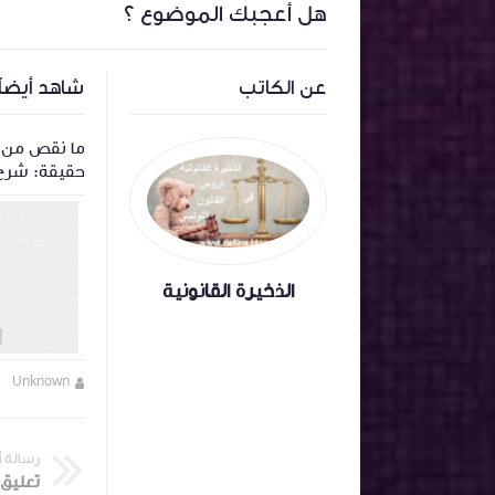
هل أعجبك الموضوع ؟
عن الكاتب
شاهد أيضاً
ة
اجال قانون 1972 المتعلق بالمحكمة
ما نقص من ما
الإدارية
الالتزامات وا
الذخيرة القانونية
Unknown
منذ 6 أشهر تقريبا
Unknown
رسالة 
تعليق 