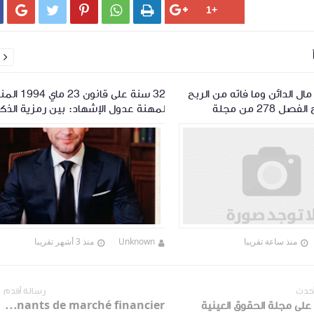






ل الدائن وما فاته من الربح
32 سنة على قانون 23
حقيقة: شرح الفصل 278 من مجلة
لمهنة عدول الإشهاد: بين رمزية الذك
لعقود
وضرورة المراجعة
منذ ساعة تقريبا
Unknown
منذ 3 أشهر تقريبا
أحدث
رسالة أقدم
على مجلة الحقوق العينية
Les intervenants de marché financier