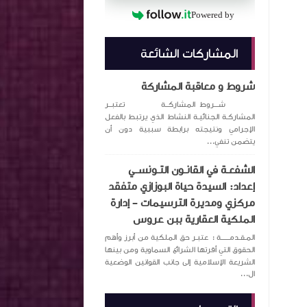
Powered by
المشاركات الشائعة
شروط و معاقبة المشاركة
شـــروط المشاركــة تعتبــر
المشاركـة الجنائيـة النشاط الذي يرتبط بالفعل
الإجرامي ونتيجته برابطة سببية دون أن
يتضمن تنفي...
الشفعـة في القانـون التـونســي
إعداد: السيدة حياة البوزازي متفقد
مركزي ومديرة الترسيمات – إدارة
الملكية العقارية ببن عروس
المـقـدمــــــة : عتبـر حق الملكية من أبرز وأهم
الحقوق التي أقرتها الشرائع السماوية ومن بينها
الشريعة الإسلامية إلى جانب القوانين الوضعية
ال...