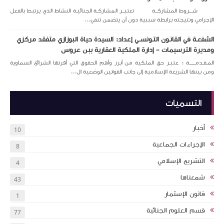
شـــروط المشاركــة تعتبــر المشاركـة الجنائيـة النشاط الذي يرتبط بالفعل
الإجرامي ونتيجته برابطة سببية دون أن يتضمن تنفي...
الشفعـة في القانـون التـونســي إعداد: السيدة حياة البوزازي متفقد مركزي
ومديرة الترسيمات – إدارة الملكية العقارية ببن عروس
المـقـدمــــــة : عتبـر حق الملكية من أبرز وأهم الحقوق التي أقرتها الشرائع السماوية
ومن بينها الشريعة الإسلامية إلى جانب القوانين الوضعية ال...
التسميات
أخبار
10
الإجراءات الجماعية
8
التشريع الإسلامي
4
شمعناها
43
قانون الإسثمار
1
قسم العلوم الجنائية
77