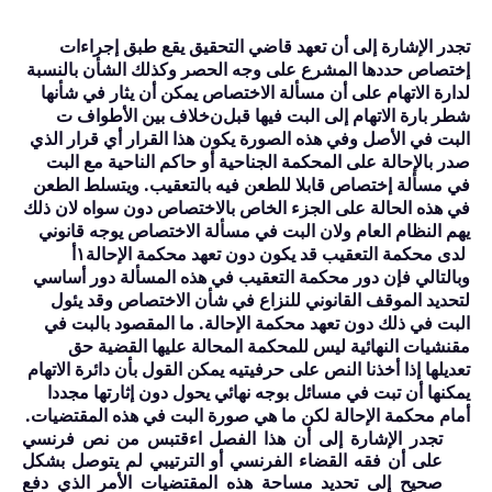
تجدر الإشارة إلى أن تعهد قاضي التحقيق يقع طبق إجراءات
إختصاص حددها المشرع على وجه الحصر وكذلك الشأن بالنسبة
لدارة الاتهام على أن مسألة الاختصاص يمكن أن يثار في شأنها
شطر بارة الاتهام إلى البت فيها قبل
ن
خلاف بين الأطواف ت
البت في الأصل وفي هذه الصورة يكون هذا القرار أي قرار الذي
صدر بالإحالة على المحكمة الجناحية أو حاكم الناحية مع البت
في مسألة إختصاص قابلا للطعن فيه بالتعقيب. ويتسلط الطعن
في هذه الحالة على الجزء الخاص بالاختصاص دون سواه لان ذلك
يهم النظام العام ولان البت في مسألة الاختصاص يوجه قانوني
لدى محكمة التعقيب قد يكون دون تعهد محكمة الإحالة
١
أ
وبالتالي فإن دور محكمة التعقيب في هذه المسألة دور أساسي
لتحديد الموقف القانوني للنزاع في شأن الاختصاص وقد يئول
البت في ذلك دون تعهد محكمة الإحالة. ما المقصود بالبت في
مقنشيات النهائية ليس للمحكمة المحالة عليها القضية حق
تعديلها إذا أخذنا النص على حرفيتيه يمكن القول بأن دائرة الاتهام
يمكنها أن تبت في مسائل بوجه نهائي يحول دون إثارتها مجددا
أمام محكمة الإحالة لكن ما هي صورة البت في هذه المقتضيات.
تجدر الإشارة إلى أن هذا الفصل اءقتبس من نص فرنسي
على أن فقه القضاء الفرنسي أو الترتيبي لم يتوصل بشكل
صحيح إلى تحديد مساحة هذه المقتضيات الأمر الذي دفع