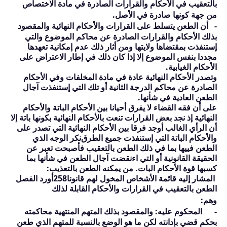
بالتعقيب في الأحكام والقرارات الصادرة في مادة الاختصاص
من جهة كونها صادرة في الأصل.
-
أن الطعن يتسلط على القرارات والأحكام النهائية والمقصود
بذلك الأحكام والقرارات الصادرة عن محاكم الموضوع والتي
إستنفذت بمقتضاها ولايتها ومن أثار ذلك عدم إمكانية تعهدها
مجددا بنفس الموضوع إلا إذا كان ذلك في إطار الاعتراض على
الأحكام الغيابية.
وتصدر الأحكام النهائية عادة في مادة المخلفات وفي الأحكام
الصادرة عن محاكم الدرجة الثانية أو تلك التي إستنفذت آجال
الطعن العادية في شأنها.
على أن فقه القضاء لا يفرق أحيانا بين الأحكام الباتة والأحكام
النهائية إذ نجد بعض القرارات تنعت بالأحكام النهائية بكونها باتة إلا
أن الرأي الغالب أوجد فرقا بين الأحكام النهائية التي تصدر على
والأحكام الباتة التي إستنفذت جميع الطرق
نكر
الوجه الذي
الطعن فييها بما في ذلك الطعن بالتعقيب فأصبحت تعبر عن
الحقيقة القانونية أو التي اءنقضت آجال الطعن في شأنها بما
كسبها قوة الأحكام البات. من يمكنه الطعن بالتعذيب:
المشار إليه قائمة الأشخاص المخول لهم قانونا
258
أورد الفصل
الطعن بالتعقيب في القرارات والأحكام القابلة لذلك
وهم:
-
المحكوم عليه:
والمقصود بذلك المتهم المنتهية محاكمته
بحكم قضي بإدانته لكن ما هو الوضع بالنسبة للمتهم الذي طعن