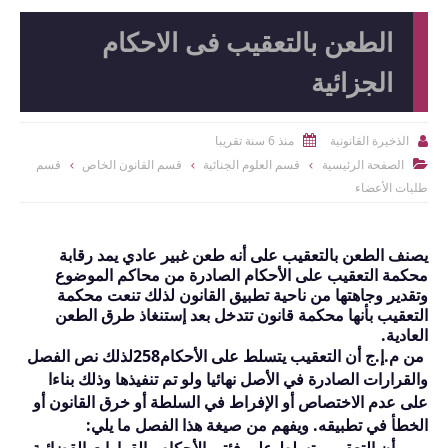
الطعن بالتعقيب فى الاحكام
الجزائية
منذ 6 سنة تقريبا
الذخيرة القانونية


الصفحة الرئيسية
قسم العلوم الجنائية
قسم القانون الخاص
قسم

طلبات الأعضاء
يصنف الطعن بالتعقيب على أنه طعن غبير عادي يمد رقابة
محكمة التعقيب على الأحكام الصادرة من محاكم الموضوع
وتقدير وجاهتها من ناحية تطبيق القانون لذلك تنعت محكمة
التعقيب بأنها محكمة قانون تتدخل بعد إستنغاذ طرق الطعن
العادية.
من م.إ.ج أن التعقيب يتسلط على الأحكام
258
لذلك نص الفصل
والقرارات الصادرة في الأصل نهائيا ولو تم تنفيذها وذلك بناءا
على عدم الاختصاص أو الإفراط في السلطة أو خرق القانون أو
الخطأ في تطبيقه. ويفهم من صيغة هذا الفصل ما يلي:
-
أن التعقيب يتسلط على فئتي الأحكام والقرارات القضائية