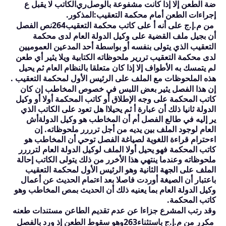
ضة الطعن إلا إذا كانت مشفوعة بالوصل
ري
الكاتب لا يقبل ع
إجراءات الطعن أمام محكمة التعقيب:
المذكور.
من م.إ.ج على أنه أ على كاتب محكمة التعقيب
264
نص الفصل
أن بجيل ملف القضية على وكيل الدولة العام لدى محكمة
التعقيب الذي يتولى بنفسه أو بواسطة أحد المدعين العموميين
لدى محكمة التعقيب تررير ملحوظاته الكتابية ويلا يثير أي طعن
لم يتمسك به الأطواف إلا إذا كان متعلقا بالنظام العام ثم يحيل
هذه الملحوظات مع الملف على الرئيس الأول لمحكمة التعقيب .
إن هذا الفصل يثير بعض اللبس في خصوص المخاطب إن كان
كاتب المحكمة على وجه الإطلاق أو كاتب المحكمة أولا أو وكيل
الدولة ثانيا ذلك أن عبارة أ ثم يحيلاا هل تعود على الكاتب الذي
ير إليه في طالع الفصل أم أن المخاطب هو وكيل الدولة
أش
العام لوجود الملف بين يديه من أجل ترررر ملحوظاته. إن
اءحترام قراءة اللغوية لصياغة الفصل توحي أن المخاطب هو
كاتب المحكمة فهو يحيل أولا الملف لوكيل الدولة العام لترررر
ملحوظاته وعندما ينتهي هذا الأخرر من ذلك يتولى الكاتب إحالة
الملف على الجهة الثانية وهو الرئيس الأول لمحكمة التعقيب
باعتبار أن الصيغة أوردت فاصلا بعد اءتمام الحديث عن أعمال
وكيل الدولة العام بما يعنيه ذلك أن الحديث بمص المخاطب وهو
كاتب المحكمة.
وقد رتب المشرع جزاءا عن عدم تقديم الطاعن مستندات طعنه
مكرر من م.إ.ج باستثناء
263
وهو سقوط الطعن إذ ورد بالفصل