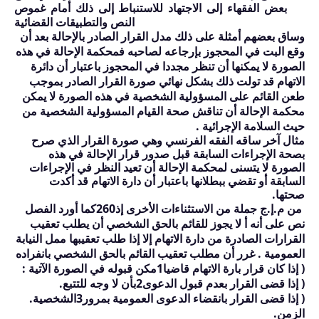
بعض الفقهاء إلى الاجتهاد للاستنباط إلى ذلك أمام غموص
النص والتطبيقات القضائية
وساق بعضهم أمثلة على ذلك مدل القرار الصادر بالإحالة بعد أن
وقع البت في المحجوز بإرجاعه لصاحبه فمحكمة الإحالة في هذه
الصورة لا يمكنها أن تنظر مجددا في المحجوز باعتبار أن دائرة
الاتهام قد تولت ذلك بشكل نهائي صورة القرار الصادر بموجب
طعن القائم على المسؤولية الشخصية في هذه الصورة لا يمكن
محكمة الإحالة أن تناقش صحة القيام المسؤولية الشخصية من
حيث السلامة الإجرائية .
مثال آخر ساقه الفقه الفرنسي وهي صورة القرار الذي صرح
بصحة الإجراءات السابقة قبل صدور قرار الإحالة في هذه
الصورة لا يتسنى لمحكمة الإحالة أن تعيد النظر في الإجراءات
السابقة أو تقضي ببطلانها باعتبار أن دارة الاتهام قد أكدت
صحتها.
من م.إ.ج جملة من الاستثناءات الأخرى إذ
260
كما أورد الفصل
نص على أنه أ لا يجوز للقائم بالحق الشخصي أن يطلب تعقيب
القرارات الصادرة من دارة الاتهام إلا إذا طلب تعقيبها ممل النيابة
العمومية . غرر أن مطلب تعقيب القائم بالحق الشخصي بانفراده
( إذا كان قرار بارة الاتهام قاضيا
1
مكن قبوله في الصورة الآتية :
( إذا قضى القرار بعدم قبول الدعوى
2
بأن لا وجه للتتبع.
( إذا قضى القرار بانقضاء الدعوى العمومية بمرور
3
الشخصية.
الزمن.