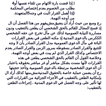
( إذا قضت بارة الاتهام من تلقاء نفسها أو
4
بطلب من الخصوم بعدم إختصاص المحكمة
(إذا أهمل القرار البت في وجه
5
المتعهدة.
من أوجه النهمة.
رع وسع من حيث أراد أن يضيق
مش
يفهم من هذا الفصل أن ال
إذ فسح المجال للقائم بالحق الشخصي أن يطعن بالتعقيب ودون
مساررة النيابة العمومية لذلك عن مآل تخرج عن حقه الشخصي
الككرس بالدعوى المدنية إذ مكنه الطعن في بعض القرارات
الباتة في مآل الدعوى العمومية مدل القرار الصادر بأن لا وجه
للتتبع والقرار الصادر بسقوطه بمرور الزمن والقرار الصادر بعدم
الاختصاص وكذلك القرار الذي لم يبت في بعض أوجه التهمة.
وخلاصة القول أن القائم بالحق الشخصي يطعن في هذه
القرارات لأنها مست بشكل مباشر أو غر مباشر بحقوقه باعتبار
أن الدعوى الشخصية مرتبطة بالدعوى العمومية وتأخذ حجيتها
رع أن يضمن حماية خاصة بالحقوق المدنية
مش
منها كذلك أراد ال
بإمكانية الطعن بالتعقيب في الأجزاء الجزائية من القرارات التي
لها تأثير على وجه الفصل في الدعوى المدنية . إجراءات الطعن
باثتعقيب: