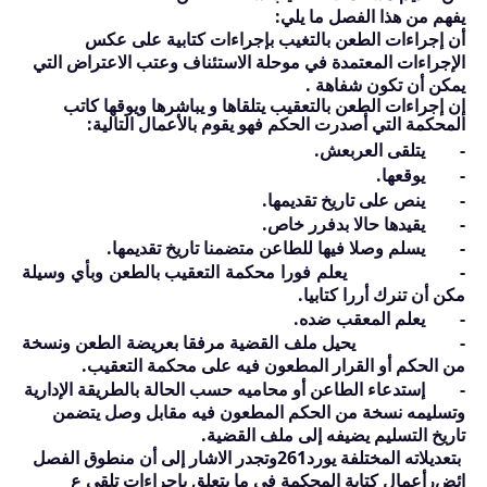
يفهم من هذا الفصل ما يلي:
أن إجراءات الطعن بالتغيب بإجراءات كتابية على عكس
الإجراءات المعتمدة في موحلة الاستئناف وعتب الاعتراض التي
يمكن أن تكون شفاهة .
إن إجراءات الطعن بالتعقيب يتلقاها و يباشرها ويوقها كاتب
المحكمة التي أصدرت الحكم فهو يقوم بالأعمال التالية:
-
يت
لقى العربعش.
-
يوقعها.
-
ينص على تاريخ تقديمها.
-
يقيدها حالا بدفرر خاص.
-
يسلم وصلا فيها للطاعن متضمنا تاريخ تقديمها.
-
يعلم فورا محكمة التعقيب بالطعن وبأي وسيلة
مكن أن تنرك أررا كتابيا.
-
يعلم المعقب ضده.
-
يحيل ملف القضية مرفقا بعريضة الطعن ونسخة
من الحكم أو القرار المطعون فيه على محكمة التعقيب.
-
إستدعاء الطاعن أو محاميه حسب الحالة بالطريقة الإدارية
وتسليمه نسخة من الحكم المطعون فيه مقابل وصل يتضمن
تاريخ التسليم يضيفه إلى ملف القضية.
بتعديلاته المختلفة يورد
261
وتجدر الاشار إلى أن منطوق الفصل
ائض
ر
أعمال كتابة المحكمة في ما يتعلق بإجراءات تلقي ع