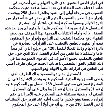
في قرار قاضي التحقيق لدى دائرة الاتهام والتي أصدرته في
شأنه. اءختلف فقه القضاء في هذه المسألة فقد ذهبت محكمة
التعقيب في مرحلة أولى إلى التقيد بظاهر الفصل
258
ووفقت
بإقرار حق الطعن بالتعقيب للمتهم الذي صدر في شأنه قرار من
دائرة الاتهام بوصفها محكمة إستناف باعتبار أن المشرع
اءستعمل عبارة صريحة أ المحكوم عليه
اا
والمتهم لم بجز بعد هذه
الصفة. إلا أنه وأمام الانتقادات الموجهة لهذا الموقف من بعض
الفقهاء دفع محكمة التعقيب إلى التراجع وإقرار حق المظنون
فيده أو المتهم بالطعن بالتعقيب على القرارات الصادرة عن
دائرة الاتهام وذلك تفعيلا للفصل
120
من م.إ.ج الذي أقر مبدأ
عاما واستكمالا لما نقص من أحكام الفصل
258
الذي خول حق
الطعن بالتعقيب لجميع الأطواف في الدعوى العمومية بما في
ذلك القائم بالحق الشخصي .اءذ باب الحيث حرمان طرف أصلي
في الطعن في قرارات دائرة الاتهام وهو المتهم.
-
ا\مسئول مد.را:
والمقصود بذلك الطرف الذي
يغطي المسؤولية المدنية للمحكوم عليه وتجدر الإشارة اءلى أن
المشرع تعمد في مستوى الفصل
258
الفصل بين المحكوم عليه
(رقم
1
( والمس
ئ
ول مدنيا (رقم
2
( بما يدلل على أن المس
ئ
ول
المدني له وضعية مستقلة على المحكوم عليه الأمر الذي حتم
إفراده بالصفة وهو عكس ما ذهب اءليه عتد تقرير حق الاستئناف
إذ نص الغصل
210
من م.إ.ج أنه في أولا أ على حق المحكوم