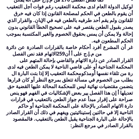
لوكيل الدولة العام لدى محكمة التعقيب رغم فوات أجل التعقيب
أن يقوم بالطعن في الحكم لمصلحة القانون إذا كان فيه خرق
للقانون ولم يقم أحد طرفيه بالطعن فيه في الإبان. والقرار الذي
يصدر بقبول الطعن يقتصر فيه على تصحيح الخطأ القانوني بدون
إحالة ولا يمكن أن يمس بحقوق الخصوم والغير المكتسبة بموجب
الحكم المطعون فيه.
غر أن المشرع أفرد أحكام خاصة بالقرارات الصادرة عن دائرة
من م.إ.ج على أ أن
259
الاتهام فقد نص الفصل
القرار الصادر عن دارة الاتهام والقاضي بإحالة المتهم على
المحكمة الجناحية أو على قاضي الناحية لا يمكن الطعن فيه لدى
رة من تلقاء نفسها أو
مذكو
محكمة التعقيب إلا إذا بتت البارة ال
بطلب من الخصوم في مسألة تتعلق بمرجع النظر أو كان قرارها
يتضمن مقتضيات نهائية ليس للمحكمة المحالة عليها القضية حق
تعديلها أ إن هذا الفصل يير بعض الإشكاليات في الفهم فهو ينص
صراحة على إقرار مبدأ عدم جواز الطعن بالتعقيب في قرارات
دارة الاتهام الصادر بالإحالة على المحكمة الجناحية أو حاكم
الناحية إلا في حالتين إستينائيتين ويفهم في ذلك أن القرار الصادر
بالإحالة على البارة الجناحية يقبل الطعن بالتعقيب. فالمقصود
بالقرار الصادر في مرجع النظر: