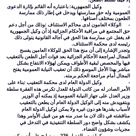
-
وكيل الجمهورية:
باعتباره أنه القائم بإثارة الدعوى
العمومية وله حق ممارستها ويدخل في إطار ذلك ممارسة
الطعون بمختلف أصنافها.
-
الوكلاء العامون لدى محاكم الاستئناف
:وذلك من أجل دعم
حق المجتمع في مراقبة الأحكام الجزائية إذ أن وكيل الجمهورية
قد يغفل عن ممارسة هذا الحق في آجاله القانونية يتولى ذلك
رئيسه لدى محكمة الاستئناف.
وتجدر الإشارة إلى أن منح هذا الحق للوكلاء العامين يفسح
المجال لمراجعة الأحكام الجزائية بعد فوات أجل الطعن بالتعقيب
فيها والمخصص لبقية الأطواف ويمكن لهؤلاء الانتفاع بشكل
مباشر بهذا الأجل الموسع ذلك أن تعقيب النيابة العمومية يفتح
المجال أمام مراجعة الحكم برمته.
-
وكيل الدولة العام لدى محكمة التعقيب
:بناء على
الأمر الصادر له من كاتب الدولة للعدل تكرس هذه الفقرة سلطة
وزير العدل على جهاز النيابة العمومية إذ يمكنه أي الوزير
وبتفويدش منه إلى الوكيل الدولة العام أن يطعن بالتعقيب
لأسباب يقدرها هو دون غيره ولا يمكن لوكيل الدولة العام
مناقشته في ذلك لان ما صدر منه هو من قبيل الأوامر وهذا
يكشف بشكل واضح دور السلطة التنفيذية في التدخل في
مجريات وشؤون القضاء.
-
كما نمص الفصل
276
من م.إ.ج على أنه يمكن