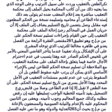
نكر
الطعن بالتعقيب وردت على سبيل النرتيب وعلى الوجه الذي
بما يعتيه ذلك من أن كاتب المحكمة يحيل الملف إلى محكمة
التعقيب مباشرة بعد إعلام المعقب ضده ثم يتولى بعد ذلك
إستدعاء الطاعن أو محاميه وتسليمه نسخة من الحكم المطعون
فيه مقابل وصل يتضمن تاريخ التسليم يضاف إلى الملف إلا أن
حريان العمل في المحاكم رجئ إحالة الملف على محكمة
التعقيب إلى حين القيام بإجراءات تسليم نسخة الحكم على
من م.إ.ج وهو تطبيق
261
مقنضى الفقرة الرابعة من الفصل
يعدو في ظاهره مخالفا للترتيب الذي توخاه المشرع.
على أن الإشكال يزداد تعقيدا عندما يتأخر القاضي المعني بالأمر
في تلخيص الحكم الصادر عنه وهذا يتسبب في عدم اءحنرام
الآجال خاصة فيما يتعلق بإحالة الملف على محكمة التعقيب.
مع الملاحظة أن تسليم نسخة الحكم للطاعن ليس بالإجراء
الأساسي الذي يمكن أن يرتب عليه سقوط الطعن بل أن
السقوط يترتب عن عدم تقديم مستندات التعقيب في الأجل
المحدد وهذا الأجل يسري من تاريخ تسليم نسخة الحكم. على أن
ضة الطعن لا تقبل إلا إذا قدم الطاعن وصلا من قابض
ري
ع
التسجيل يفيد تأمينه للخطية الواجب تسليطها عليه إن رفض
مطلبه وكذلك جميع المعاليم وجوب تأمينه. ويعفى من التامين
المحكوم عليه بالإعدام والنيابة العمومية والمسعفون بالإعانة
من م.إ.ج بحيث أن
263
العدلية والدولة وهو ما نص عليه الفصل