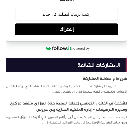
إشتراك
Powered by
المشاركات الشائعة
شروط و معاقبة المشاركة
شـــروط المشاركــة تعتبــر المشاركـة الجنائيـة النشاط الذي يرتبط بالفعل
الإجرامي ونتيجته برابطة سببية دون أن يتضمن تنفي...
الشفعـة في القانـون التـونســي إعداد: السيدة حياة البوزازي متفقد مركزي
ومديرة الترسيمات – إدارة الملكية العقارية ببن عروس
المـقـدمــــــة : عتبـر حق الملكية من أبرز وأهم الحقوق التي أقرتها الشرائع السماوية
ومن بينها الشريعة الإسلامية إلى جانب القوانين الوضعية ال...