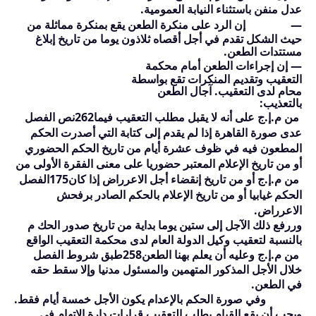
عدل منفن باستثناء النيابة العمومية.
—
إن الرد على منكرة الطعن يقع ب
منكر
ة مماثلة من
حيث الشكل تقدم في أجل أقصاه ثلاذون يوما من تاريخ إبلاغ
مستتدات الطعن.
—
إن إجراءات الطعن أمام محكمة
التعقيب وتقديم ال
منكر
ات تقع بواسطة
محام لدى التعقيب. آجال الطعن
بالتعذيب:
من م.إ.ج على أنه لا يقبل مطلب التعقيب فيما
262
نص الفصل
عدى صورة القاهرة إذا لم يقدم إلى كتابة التي أصدرت الحكم
المطعون فيه في ظوف عشرة أيام من تاريخ الحكم الحضوري
أو من تاريخ الإعلام المعتبر حضوريا على معنى الفقرة الأولى من
من م.إ.ج أو من تاريخ إنقضاء أجل الاعرراض إذا كان
175
الفصل
الحكم غيابيا أو من تاريخ الإعلام بالحكم الصادر برفحش
الاعرراض.
وررفع ذلك الآجل إلى ستين يوما بداية من تاريخ صدور الحك م
بالنسبة لتعقيب وكيل الدولة العام لدى محكمة التعقيب الواقع
من م.إ.ج وعليه أن يعلم بهنا الطعن
258
طبق شروط الفصل
خلال الأجل المذكور المتهمين والمسئول مدنيا وإلا سقط حقه
في الطعن.
وفي صورة الحكم بالإعدام يكون الأجل خمسة أيام فقط.
ويجب أن يقع القيام بطلب التعقيب قرارات دارة الاتهام في