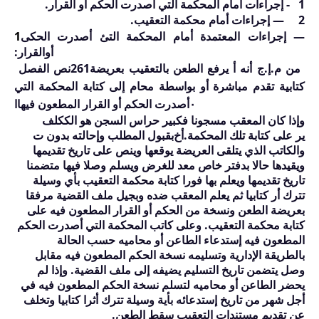
1
- إجراءات أمام المحكمة التي أصدرت الحكم أو القرار.
2
— إجراءات أمام محكمة التعقيب.
— إجراءات المعتمدة أمام المحكمة التئ أصدرت الحكى
1
أوالقرار:
من م.إ.ج أنه أ يرفع الطعن بالتعقيب بعريضة
261
نص الفصل
كتابية تقدم مباشرة أو بواسطة محام إلى كتابة المحكمة التي
٠
أصدرت الحكم أو القرار المطعون فيهاا
وإذا كان المعقب مسجونا فكبير حراس السجن هو الككلف
ير على كتابة تلك المحكمة.
أخ
بقبول المطلب وإحالته بدون ت
والكاتب الذي يتلقى العريضة يوقعها وينص على تاريخ تقديمها
ويقيدها حالا بدفتر خاص معد للغرض ويسلم وصلا فيها متضمنا
تاريخ تقديمها ويعلم بها فورا كتابة محكمة التعقيب بأي وسيلة
تترك أر كتابيا ثم يعلم المعقب ضده وبجيل ملف القضية مرفقا
بعريضة الطعن ونسخة من الحكم أو القرار المطعون فيه على
كتابة محكمة التعقيب. وعلى كاتب المحكمة التي أصدرت الحكم
المطعون فيه إستدعاء الطاعن أو محاميه حسب الحالة
بالطريقة الإدارية وتسليمه نسخة الحكم المطعون فيه مقابل
وصل يتضمن تاريخ التسليم يضيفه إلى ملف القضية. وإذا لم
يحضر الطاعن أو محاميه لتسلم نسخة الحكم المطعون فيه في
أجل شهر من تاريخ إستدعائه بأية وسيلة تترك أثرا كتابيا وتخلف
عن تقديم مستندات التعقيب سقط الطعن.