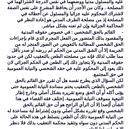
عليه والمس
ئ
ول مدنيا ووضعهما في نفس الدرجة لاشتراكهما في
المصلحة . وكان من الأجدر أن يحافظ المشرع على نفس الصفة
لاشتراك المحكوم عليه جزائيا والمس
ئ
ول عن أخطائه في
المصلحة إذ من مصلحة الطرف المدني هو إعادة النظر في
المحاكمة الجزائية وإن لم تعنه بشكل مباشر.
-
القائم بالحق الشخصي
: في خصوص حقوقه المدنية
والمقصود بذلك المتضور من الفعل المجرم الذي قام بإجراءات
الحق الشخصي للمطالبة بالتعوبص عن الضور المنجر له من
الجريمة إلا أن الشق المدني من الحكم لم ررضه أو صدر بأقل
مما طلب لذلك فإنه من مصلحته الطعن بالتعقيب لكن في حدود
حقوقه المدنية ولا يتجاوز ذلك إلى الطعن في الحكم الجزائي لان
ذلك يعود إلى المحكوم عليه في حقه الشخصي والنيابة العمومية
في حق المجتمع.
لكن السؤال الذي يطرح نفسه هل أن تقرر حق القائم بالحق
الشخصي بالطعن بالتعقيب يحتم مساندة النيابة العمومية حتى
يؤتى أكله أو أن الحق وضع تقريره بشكل أصلي وخارج إطار
التبعية مموقف النيابة العمومية. إختلف فقه القضاء في هذا
الشأن اًإضدا إلا أن الرأي الراجح هو أن حق القائم بالحق
الشخصي وقع تقرره بشكل أصلي ودون إشتراط أية مساعدة له
من النيابة العمومية ذلك أن الطعن يتسلط في هذه الحالة على
الحكم المدني دون سواه وتتقيد محكمة التعقيب بذلك فلا دنظر
إلا فيما نسلط الطعن.