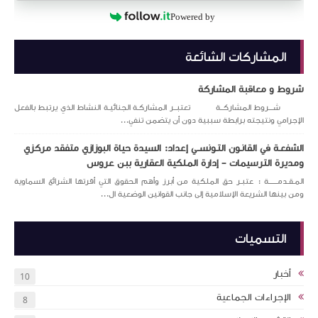
Powered by
المشاركات الشائعة
شروط و معاقبة المشاركة
شـــروط المشاركــة تعتبــر المشاركـة الجنائيـة النشاط الذي يرتبط بالفعل
الإجرامي ونتيجته برابطة سببية دون أن يتضمن تنفي...
الشفعـة في القانـون التـونســي إعداد: السيدة حياة البوزازي متفقد مركزي
ومديرة الترسيمات – إدارة الملكية العقارية ببن عروس
المـقـدمــــــة : عتبـر حق الملكية من أبرز وأهم الحقوق التي أقرتها الشرائع السماوية
ومن بينها الشريعة الإسلامية إلى جانب القوانين الوضعية ال...
التسميات
أخبار
10
الإجراءات الجماعية
8