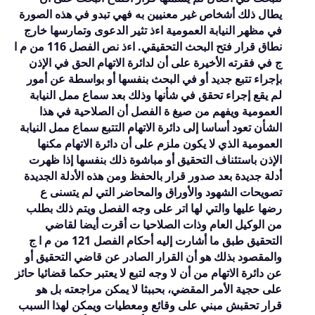
يطال ذلك أشخاص غير معنيين به فهي تبدو في هذه الصورة
في مظهر النيابة العمومية اءذ تثير الدعوى وتمارسها خارج
نطاق قرار فتح البحث التحقيقي. اءذ نص الفصل
116
من م ا
ج في فقرته الأخيرة على أن لدائرة الاتهام الحق في الإذن
بإجراء تتبع جديد أو في البحث بنفسها أو بواسطة عن أمور
لم يقع إجراء تحقق في شأنها وذلك بعد سماع ممل النيابة
العمومية ويفهم من صيغ ة الفصل أن الصلاحية في هذا
الشأن تعود أساسا إلى دائرة الاتهام التتبع سماع ممل النيابة
العمومية الذي لا يكون ملزم على أن دائرة الاتهام مكنها
الإذن باستئناف التحقيق أو مباشوة ذلك بنفسها إذا ظهرت
أدلة جديدة بعد صدور قرار بالحفظ ومن هذه الأدلة الجديدة
تصويحات الشهود والأوراق والمحاضر التي لم يتسنى ع
رضها عليها والتي لها اتر على وجه الفصل ويتم ذلك بطلب
من الوكيل العام وذات الصلاحيا ت أقرت أيضا لقاضي
التحقيق طبق ما أشارت إليه أحكام الفصل
121
من م ا ج
والمقصود بذلك هو أن القرار الصادر عن قاضي التحقيق أو
عن دائرة الاتهام من أن لا وجه لتبع لا يعتبر حكما قضائيا حائز
على حجية الأمر المقضي، بحببثا لا يمكن مراجعته بل هو
قرار تحقبش مبني على وقائع ومعطيات ويمكن لهذا السبب