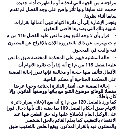
مراجعته من الجهة التي اتخذته أو ما ظهرت أدلة جديدة
حجبت عنه سابقا ولها تأثر واضح على وجه الفصل لم تقدم
سابقا أثناء نظرها.
وتجدر الإشارة إلى أن دائرة الاتهام تنهي أعمالها بقرارات
شبيهة بتلك التي يصدرها قاضي التحقيق.
-
قرار بأن لا وجه للتبع وهو ما نص عليه الفصل
116
من م
م ت ويترتب عن ذلك بالضرورة الإذن بالإفراج عن المظنون
فيه والبت في المحجوز.
-
حالة المشتبه فيهم على المحكمة المختصة طبق ما نص
عليه الفصل
118
من م ا ج أنه إذا رأت دائرة الاتهام أن
الأفعال تتألف منها جنحة أو مخالفة فإنها تقرر إحالة القضية
على المحكمة الجناحية أو محكم الناحية.
-
إحالة القضية على أنظار الدائرة الجنائية وجوبا عرضا
مفصلا للوقائع موضوع التتبع مع بيانها ووصفها القانوني وإلا
كان باطلا.
كما ورد بالفصل
120
من م ا ج أنه يقع الإعلام بقرار دائر ة
الاتهام طبق أحكام الفصل
109
بما يعنيه ذلك بأنها دحال فورا
على الوكيل العام للاطلاع عليها وله حق الطعن فيها عند
الاقتضاء بالتعقيب كما يعلم القائم بالحق الشخصي
والمظنون فيه بالقرار المذكور. ويقع الطعن بالتعقيب طبق