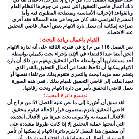
ذلك أعمال قاضي التحقيق التي نمس في جوهرها النظام العام
وبالقواعد الإجرائية الأساسية وبمصلحة المظنون فيه وأما
المشرع الفرنسي فقد كان صريحا في هذه المسالة فقد أقرى
صراحة إمكانية أن تبطل بارة الاتهام بعض أعمال قاضي التحقيق
عند الاقتضاء.
القيام باعمال زيادة البحث:
ن
ص الفصل
116
من م ا ج في فقرته الثالثة على أنه لدارة الاتهام
الحق أبضا عند الاقتضاء في الإذن بإجراء بحث تكميلي بواسطة
أحد مستشاريها أو بواسطة حاكم التحقيق ويفهم من ذلك أن بارة
الاتهام يمكنها أن تلاحظ نقصا في أعمال التحقيق بالقدر الذي
يتحتم معه مزيد البحث والتحري فتقوم بذلك من تلقاء نفسها أو
تعيد الملف إلى قاضي التحقيق للقيام بذلك . ففي هذه الصورة
يعمل قاضي التحقيق بأمر من دارة الاتهام وتحت رقابتها.
توسيع دائرة البحث:
أش
لقد سبق أن
رنا إلى ما نص عليه الفصل
51
من م ا ج أن
قاضي التحقيق يلتزم بمضمون قرار الإحالة فيقوم بتحقيق
الأفعال المبينة به ولا يتولى بحث غيرها من الأفعال الجديدة
التي أنتجتها عملية التحقيق إلا إذا كانت ظروفا مشددة على
أن مضمون هذا الفصل لا يلزم دائرة الاتهام إذ يمكنها أن تأمر
للبحث في أفعال لم يشملها قرار افتتاح البحث على أن