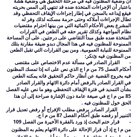
أن وضعية المظنون فيه في مرحلة التحقيق هي وضعية هشة
باعتبار أن الإجراءات المتخذة ضده قد تنتهي إلى المس بحريته
فيقع إيداعه بالسجن في إطار إجراءات الإيقاف التحفظي وقد
تطال الإجراءات أملاكه وحتى حرمة مسكنه لذلك وفر له
المشرع بعض الأحكام اكمائية التي من بينها احترام مقتضيات
نظام المواجهة وكذلك تقرير حقه في الطعن في القرارات
المتخذة ضده طبق مبدأ التقاضي على درجتين. على أن المساحة
الممنوحة للمظنون فيه في هذا المجال دبدو ضيقة مقارنة بتلك
الممنوحة للنيابة العمومية. ومن بين القرارات التي تقبل الطعن
من المظنون فيه ئ
نكر
:
-
القرار الصادر في مسألة عدم الاختصاص على مقتضى
أحكام الفصل
75
من م ا ج الذي نص على انه إذا تمسك المظنون
فيه بخروج القضية عن أنظار حاكم التحقيق فانه يمكنه الطعن
في القرار الصادر بالرفض أمام دائرة الاتهام والقرار الصادر
بشأن التمديد في فترة الإيقاف التحفظي وهو ما نص عليه الفصل
85
من م ا ج في صيغة عامة دون الإشارة صراحة إلى أن هذا
الحق خول للمظنون فيه .
-
القرار الصادر برفض مطلب الإفراج أو رفض تعديل قرار
التنبير أو رفضه طبق أحكام الفصل
87
من م ا ج.
-
قرار ختم البحث إذ ورد بالفقرة الأخيرة من الفصل
109
من م ا ج إذ أن قرار الإحالة على دائرة الاتهام يعلم به المظنون
فيه وله حق استئنافه قبل مضيء أربعة أيام من تاريخ الإعلام .