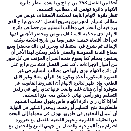
تنظر دانرة
أحكا من الفصل
258
من م ا ج وما بعده.
الاتهام دائرة تونس فى مطالب التسليم.
تنظر دائرة الاتهام التابعة لمحكمة الاستئناف بتونس في
مطالب تسيلم المجرمين بصريح الفصل
321
من م ا ج الذي
ورد فيه أن النظر في مطالب التسليم من خصائص دائرة
الاتهام لدى محكمة الاستئناف بتونس وببحضر الأجنبي لديها
في أجل أقصاه خمسة عشر يوما من تاريخ اعلامه بوثيقة
الإيقاف ثم يشرع في استنطاقه ويحرر في ذلك محضرا ويقع
سماع النيابة العمومية والمعني بالأمر ويمكن لهذا الأخر أن
يستعين بمحام كما يصوغ منحه السراح المؤقت في كل طور
من أطوار الإجراءات . كما نصر الفصل
323
من م ا ج على
أن دائرة الاتهام تبدي رأيها في مطالب التسليم في غير
الصورة المنكورة أعلاه ويكون هذا الرأي معللا وغير قابل
للطعن، وإذا ظهر لدائرة الاتهام أن الشروط القانونية غر
متوفرة أو أن هناك غلط واضحا فإنها تبدي رأيها في رفض
التسليم وهو رأسي نهائي لا يمكن معه منح التسليم.
أما إذا كان رأي دائرة الاتهام قاض بقبول مطلب التسليم
فللحكومة منح التسليم أو رفضه.
ر التنكير في النهاية
وببجد
أن أعمال التحقيق في طوريها تهدف في مجملها إلى البحث
عن الحقيقة القانونية وتجهيز القضية للفصل مع ضرورة
احترام مبدأ المواجهة والفصل بين جهتي التتبع والتحقيق مع