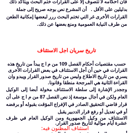
أحكا
فان
مه لا تتصوف إلا على القرارات ختم البحث ويتأكد ذلك
بدليلين على الأقل .
أن المشرع نص بوجه صريح إلى جملة
القرارات الأخرى غر التي تختم البحث ررر لبعضها إمكانية الطعن
من طرف النيابة العمومية ومنع بعضها عن ذلك.
تاريخ سريان اجل الاستئناف
حسب مقتصيات أحكام الفصل
109
من م ا ج يبدأ من تاريخ هذه
القرارات في حين أن أجل الاستئناف في بعض القرارات الأخرى
يسري من تاريخ الاطلاع وليس من تاريخ صدور القرار ويبدو وان
القراءة الثانية هي المرجحة منطقا وقانونا.
وججدر الإشارة إلى سلطة الاستئناف مخولة أبضا إلى الوكيل
العام ولكن في أجال موسعة إذ نص الفصل
87
من م ا ج على أن
قرار قاضي التحقيق الصادر في الإفراج المؤقت بقبوله أو برفضه
أو في تعديل أو رفع قرار الددبير يقبل
الاستئناف من وكيل الجمهورية ومن الوكيل العام في ظرف
عشرة أيام موالية لتاريخ صدور القرار.
استئناف المظنون فيه: