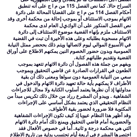
السراح حالا. كما نص الفصل
115
من م ا ج على أنه تنطبق
أحكام الفصل
114
من م ا ج على القضايا المحالة على دائرة
الاتهام بموجب الاستئناف أو بموجب إحالة من محكمة أخرى وقد
ي
نص الفصل المنكور على أن الوك
ل العام لدى محكمة
الاستئناف ملزم بإنهاء القضية موضوع الاستئناف إلى دائرة
الاتهام مسحوبة بطلباته وعلى هذه الأخيرة أن تبت في القضية
في الأسبوع الموالي ليوم لاتصالها ويتم ذلك بححضر ممثل النيابة
العمومية وبدون حضور الخصوم النين يمكنهم الاطلاع على أوراق
القضية وتقديم طلباتهم كتابة.
وبفهم من جملة هذه الفصول أن دائرة الاتهام تتعهد بموجب
الطعون في القرارات الصادرة عن قاضي التحقيق وبموجب
سعي من النيابة العمومية دون سواها ومعنى ذلك أن بقية
الأطراف لا يمكنهم بأية حالة تعهيد دائرة الاتهام والدخول في
مداولتها إذ أن نظرها يعتمد أسلوب الكتابة ولا مجال للاجراءات
الشفاهية . ويبدو أن المشرع رراد من خلال ذلك تكريس مبدأ من
النظام التحقيقي الذي يعتمد بشكل أساسي على الإجراءات
المكتوبة فلا ضرورة لحضور بقية الأطواف.
وقد أظهر هذا النظام عيوبا إذ كيف تكون الإجراءات الشفاهية
والحضورية أمام قاضي التحقيق ويمنع ذلك أمام دائرة الاتهام
التي هي محكمة درجة و ثانية. أما في خصوص الأفعال فقد
اختصرها المشرع في أربعة أيام تحتسب بداية من تاريخ الاطلاع