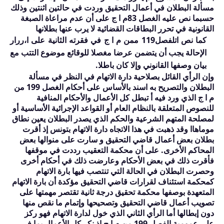
مسألة البطلان في أعمال التحقيق وردت في حالتين اثنتين وذلك
حسبما نص عليه الغصل
83
م ا ج على أن عدم مراعاة الصبغة
القانونية في تحرر البطاقات القضائية لا يرب عنها بطلانها
كما نص اتلفصل
119
ممن م ا ج في فقرته الثانية على ا،ررار
الإحالة يجب أن يتضمن عرضا مغصلا للوقائع موضوع التتب مع
بيان وصفها القانوني وإلا كان باطلا.
وإن الرأي القائل بصلاحية دارة الاتهام في النظر في مسألة
البطلان والتصريح به اسند بالأساس على أحكام الغصل
199
من
م ا ج الذي ورد فيه أ تبطل كل الأعمال والأحكام المنافية
للنصوص المتعلقة بالنظام العام أو القواعد الإجرائية الأساسية أو
لمصلحة المتهم الشرعية والحكم الذي يصدر البطلان يعين نطاق
موماهاا وقد ذهبت في هذا الاتجاه دارة الاتهام بتونس إذ أقرت
بطلان بعض أعمال قاضي التحقيق و سارت على منوالها بعض
المحاكم الأخرى. على أن محكمة التعقيب رددت في موقفها
فأقرت ذلك في بعض الأحكام وعارضت ذلك في أحكام أخرى
وحصرت البطلان في الحالة التي تنتصب فيها بارة الاتهام
كمحكمة استئناف لقرارات قاضي التحقيق مؤكدة أن بارة الاتهام
المتعهدة بوصفها محكمة تحقيق درجة ثانية تقتصر مهمتها على
تصويب أعمال قاضي التحقيق وتصحيحها وإتمام ما نقص منها
دون إبطالها أما الرأي الثاني الذي خول لدارة الاتهام فهو ركز
على عمومية الفصل
199
من م ا ج إذ نكر كل الأعمال بما في