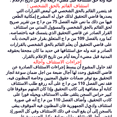
استئناف القائم بالحق الشخصي :
قد يتضرر القائم بالحق الشخصي في لبعض القرارات التي
يصدرها قاضي التحقيق لذلك خول له المشرع إمكانية الطعن
فيها من ذلك ما نص عليه الفصل
75
من م ا ج من تقرير صريح
لحق القائم بالحق الشخصي والمسؤول المدني من استئناف
القرار الصادر عن قاضي التحقيق الذي يتمسك فيه باختصاصه.
كما ورد بالفصل
109
من م ا ج المتعلق بقرار ختم البحث بأنه
على قاضي التحقيق أن يعلم القائم بالحق الشخصي بالقرارات
الصادر و عنه وله حق استئنافها في حديد ما كان مجحفا بحقوقه
المدنية قبل مضيء أربعة أيام من تاريخ الإعلام بالقرار.
إجراءات الاستئناف وآجاله
لقد حاول المشوع أن يبسط إجراءات الاستئناف الصادرة عن
قاضي التحقيق وحدد لها آجال ضبعة من اجل ضمان سوعة انجاز
التحقيق مع توفر ضمانات حقوق المعنيين وخاصة المظنون فيه.
فقد نص الفصل
110
من م ا ج على أنه ررفع طلب الاستئناف
كتابة أو مشافهة إلى كاتب التحقيق وإذا كان المتهم موقوفا فان
كبير حراس السجن يتلقى طلب الاسدئناف ويحيله فورا على
كادب التحقيق. وأضاف الفصل
110
من م ا ج أنه في صورة
ي
استثناف وك
ل الجمهورية فان المظنون فيه الموقوف يبقى
بالسجن إلى أن يقع البت في ذلك الاستئناف وفي كل الصور إذ
انقضى أجل الاستئناف ما لم يصادق وكيل الجمهورية على