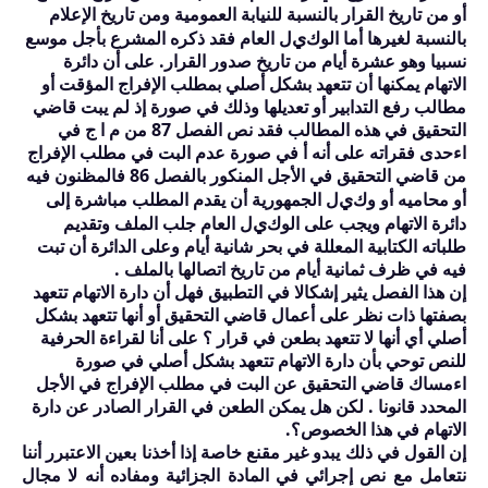
أو من تاريخ القرار بالنسبة للنيابة العمومية ومن تاريخ الإعلام
ي
بالنسبة لغيرها أما الوك
ل العام فقد ذكره المشرع بأجل موسع
نسبيا وهو عشرة أيام من تاريخ صدور القرار. على أن دائرة
الاتهام يمكنها أن تتعهد بشكل أصلي بمطلب الإفراج المؤقت أو
مطالب رفع التدابير أو تعديلها وذلك في صورة إذ لم يبت قاضي
التحقيق في هذه المطالب فقد نص الفصل
87
من م ا ج في
اءحدى فقراته على أنه أ في صورة عدم البت في مطلب الإفراج
من قاضي التحقيق في الأجل المنكور بالفصل
86
فالمظنون فيه
ي
أو محاميه أو وك
ل الجمهورية أن يقدم المطلب مباشرة إلى
ي
دائرة الاتهام ويجب على الوك
ل العام جلب الملف وتقديم
طلباته الكتابية المعللة في بحر شانية أيام وعلى الدائرة أن تبت
فيه في ظرف ثمانية أيام من تاريخ اتصالها بالملف .
إن هذا الفصل يثير إشكالا في التطبيق فهل أن دارة الاتهام تتعهد
بصفتها ذات نظر على أعمال قاضي التحقيق أو أنها تتعهد بشكل
أصلي أي أنها لا تتعهد بطعن في قرار ؟ على أنا لقراءة الحرفية
للنص توحي بأن دارة الاتهام تتعهد بشكل أصلي في صورة
اءمساك قاضي التحقيق عن البت في مطلب الإفراج في الأجل
المحدد قانونا . لكن هل يمكن الطعن في القرار الصادر عن دارة
الاتهام في هذا الخصوص؟.
إن القول في ذلك يبدو غير مقنع خاصة إذا أخذنا بعين الاعتبرر أننا
نتعامل مع نص إجرائي في المادة الجزائية ومفاده أنه لا مجال