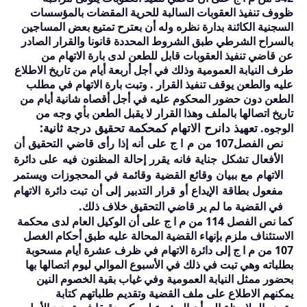
ظووف تنفيذ العقوبات السالبة للحرية المقضات بالمؤسسات
السجنية الكائنة بدارة نظره وله أن بعترح تمتيع بعض المساجين
بالسراح الشرطي طبق الشروط المحددة قانونا والقرار الصادر
عن قاضي تنفيذ العقوبات قابل للطعن لدى بارة الاتهام من
طرف النيابة العمومية وذلك في أجل أربعة أيام من تاريخ الاطلاع
عليه والطعن يوقف تنفيذ القرار . وتبت بارة الاتهام في مطلب
الطعن دون حضور المحكوم عليه في أجل أقصاه شانية أيام من
تاريخ اتصالها بالملف وهذا القرار لا يقبل الطعن بأي وجه من
تعهيذ دانرح الاتهام كمحكمة تحقيق درجة ثانية:
الوجوه.
نص الفصل
107
من م ا ج على أنه إذا رأى قاضي التحقيق أن
الأفعال تشكل جناية فانه يقرر إحالة المظنون فيه على
د
ائرة
الاتهام مع ببيان وقائع القضية وقائمة في المحجوزات ويستمر
مفعول بطاقة الإيداع أو قرار التدبير إلى أن تبت
د
ائرة الاتهام
في القضية ما لم ير قاضي التحقيق خلاف ذلك.
كما نص الفصل
114
من م ا ج على أن الوكيل العام لدى محكمة
الاستئناف ملزم بإنهاء القضية المحالة عليه طبق أحكام الغصل
107
من م ا ج إلى دائرة الاتهام في ظرف عشرة أيام مسحوبة
بطلباته وهي تبت في ذلك في الأسبوع الموالي ليوم اتصالها بها
بحضور ممثل النيابة العمومية وفي غياب بقية الخصوم النين
يمكنهم الاطلاع على ملف القضية وتقديم طلباتهم كتابة