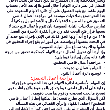
وتجدر الملاحظة إلى أن المشرع لم يكن دقيقا في تحديد الأجل
المعلل في نظر دائرة الاتهام أ خلال أسبوعاا إذ يعد الأجل بحساب
اليوم تناغما مع بقية الغصول على أن دائرة الاتهام المتعهدة على
هذا النحو تتمتع بصلاحيات موسعة في مراجعة أعمال قاضي
التحقيق في ما له من علاقة بالأفعال و الأشخاص بل يمكنها أ،
تمارس صلاحيات النيابة العمومية بان تقوم بأعمال تتبع جديد لا
يسعها قرار فتح البحث فقد ورد في الفقرة الأخيرة من الغصل
116
من م ا ج أنه أ ولها الحق كذلك في الإذن بإجراء تتبع جديد أو
في البحث بنفسها أو بواسطة عن أمور لم يقع إجراء التحقيق في
شأنها وذلك بعد سماع مثل النيابة العمومية
وإذ أردنا أن تحويل أعمال دائرة الاتهام كمحكمة تحقق من درجة
ثانية فانه يمكن إيجادها فيما يلي:
-
مراجعة أعمال قاضي التحقيق.
-
القيام بأعمال زيادة بحث .
-
توسيع دائرة أعمال التتبع.
مراجعة أعمال التحقيق
:
إن المهام الأساسية لدائرة الاتهام في هذا الخصوص هو إجراء
رقابة على أعمال قاضي فيما يتعلق بالموضوع والإجراءات فهي
نصحح ما يجب تصحيحه ودقوم بما يجب دقويمه.
لكن السؤال الذي يطرح نفسه: هل يمكنها إبطال أعمال قاضي
التحقيق؟ اختلف الفقهاء والرأي القضائي في هذه المسألة
باعتبار أن المشرع لم يقرر ذلك صراحة . كما أن الإشارات إلى