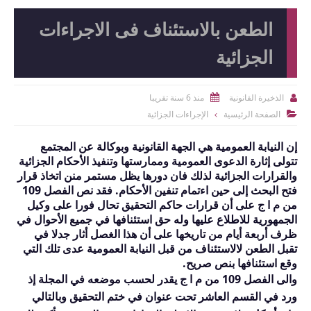
الطعن بالاستئناف فى الاجراءات
الجزائية
منذ 6 سنة تقريبا
الذخيرة القانونية


الصفحة الرئيسية
الإجراءات الجزائية

إن النيابة العمومية هي الجهة القانونية وبوكالة عن المجتمع
تتولى إثارة الدعوى العمومية وممارستها وتنفيذ الأحكام الجزائية
والقرارات الجزائية لذلك فان دورها يظل مستمر منن اتخاذ قرار
فتح البحث إلى حين اءتمام تنفين الأحكام. فقد نص الفصل
109
من م ا ج على أن قرارات حاكم التحقيق تحال فورا على وكيل
الجمهورية للاطلاع عليها وله حق استئنافها في جميع الأحوال في
ظرف أربعة أيام من تاريخها على أن هذا الغصل أثار جدلا في
تقبل الطعن لالاستئناف من قبل النيابة العمومية عدى تلك التي
وقع استئنافها بنص صريح.
والى الفصل
109
من م ا ج يقدر لحسب موضعه في المجلة إذ
ورد في القسم العاشر تحت عنوان في ختم التحقيق وبالتالي