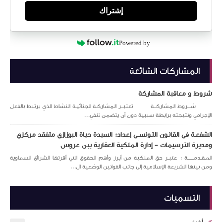
إشتراك
Powered by
المشاركات الشائعة
شروط و معاقبة المشاركة
شـــروط المشاركــة تعتبــر المشاركـة الجنائيـة النشاط الذي يرتبط بالفعل
الإجرامي ونتيجته برابطة سببية دون أن يتضمن تنفي...
الشفعـة في القانـون التـونســي إعداد: السيدة حياة البوزازي متفقد مركزي
ومديرة الترسيمات – إدارة الملكية العقارية ببن عروس
المـقـدمــــــة : عتبـر حق الملكية من أبرز وأهم الحقوق التي أقرتها الشرائع السماوية
ومن بينها الشريعة الإسلامية إلى جانب القوانين الوضعية ال...
التسميات