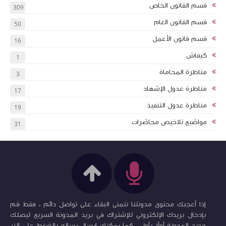
قسم القانون الخاص
309
قسم القانون العام
50
قسم قانون الأعمل
16
كيفاش
1
مناظرة المحاماة
3
مناظرة عدول الإشهاد
17
مناظرة عدول التنفيذ
19
مواضيع تلاخيص محاضرات
31
إذا أعجبك محتوى مدونتنا نتمنى البقاء على تواصل دائم ، فقط قم
بإدخال بريدك الإلكتروني للإشتراك في بريد المدونة السريع ليصلك
جديد المدونة أولاً بأول ، كما يمكنك إرسال رساله بالضغط على الزر