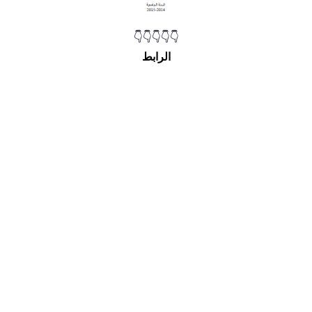
👇👇👇👇👇
الرابط