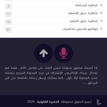
مناظرة المحاماة
3
مناظرة عدول الإشهاد
17
مناظرة عدول التنفيذ
19
مواضيع تلاخيص محاضرات
31
إذا أعجبك محتوى مدونتنا نتمنى البقاء على تواصل دائم ، فقط قم
بإدخال بريدك الإلكتروني للإشتراك في بريد المدونة السريع ليصلك
جديد المدونة أولاً بأول ، كما يمكنك إرسال رساله بالضغط على الزر
المجاور ...


جميع الحقوق محفوظة
الذخيرة القانونية
2026