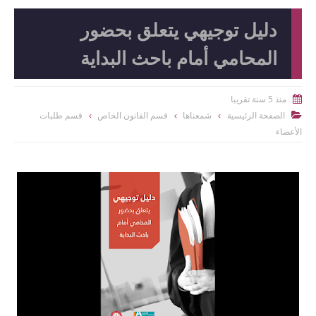
دليل توجيهي يتعلق بحضور
المحامي أمام باحث البداية
منذ 5 سنة تقريبا

الصفحة الرئيسية
شمعناها
قسم القانون الخاص
قسم طلبات

الأعضاء