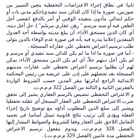
ثانيا: في نطاق إجراء الاعتراضات التحفظية يتعين التمييز بين
صورتين، صورة ما إذا كان للدائن سند تنفيذي(حكم مدني بات أو
حكم ابتدائي مأذون بتنفيذه الوقتي أو أمر بالدفع انقضى أجل
الطعن فيه أو سند مرسم " رهن عقاري مرسّم" )، حل أجل دينه،
أي كان الدين مستحق الأداء، أن يبلغ مدينه بواسطة أحد العدول
المنفذين إعلاما ينذره فيه بأنه في صورة عدم الوفاء بالدين يتولى
طلب ترسيم اعتراض تحفظي على عقاراته المسجلة .
- أما في صورة ما اذا ما لم يكن للدائن سند تنفيذي أو مرسم و
لم يكن أجل دينهم حلاّ، أي لم يكن الدين مستحق الأداء، يمكن
لهم أن يطلبوا ترسيم اعتراض تحفظي على عقارات مدينيهم
المسجلة بعد تحصلهم على إذن على عريضة من رئيس المحكمة
الابتدائية الراجع لدائرتها مقر المدين حسب الشروط الواردة
بالفقرتين الثانية و الثالثة من الفصل 322 م.م.م.ت.
و الاعتراض التحفظي تنصيص بالرسم العقاري يشير إلى تحقق
ضرب الاعتراض التحفظي على العقار المسجل أي عقلته تحفظيا
ويشير إلى مبلغ الدين المطلوب أداؤه مع توضيح تاريخ إجراء
العقلة ويؤدي إلى ترتيب نتائج قانونية تتمثل أساسا في تجميد
التعامل اللاحق على العقار وفقا للشروط والضوابط المشار إليها
بالفصل 328 م.م.م.ت.، ويدوم مفعول ترسيم الاعتراض
التحفظي مدة عامين (الفصل 329 م.م.م.ت.) .