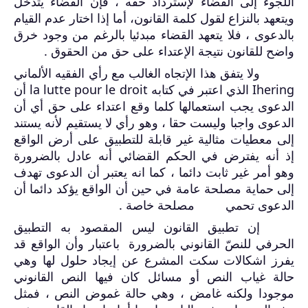
اللجوء إلى القضاء لإسترداد حقه ، ف
إ
ن القضاء يتدخل
ويتعهد بالنزاع لقول كلمة القانون، أما إذا اختار عدم القيام
بالدعوى ، فلا يتعهد القضاء مبدئيا بالرغم من وجود خرق
واضح للقانون نتيجة الإعتداء على حق من الحقوق .
ولا يتفق هذا الإتجاه الغالب مع رأي الفقيه الألماني
Ihering
الذي اعتبر في كتابه
la lutte pour le droit
أن
الدعوى يجب استعمالها كلما وقع اعتداء على حق أي أن
الدعوى واجبا وليست حقا ، وهو رأي لا يستقيم لأنه يستند
إلى معطيات مثالية غير قابلة للتطبيق على أرض الواقع
إذ أنه يفترض في الحكم القضائي أنه عادل بالضرورة
وهو أمر غير ثابت دائما ، كما انه يعتبر أن الدعوى تهدف
إلى حماية مصلحة عامة في حين أن الواقع يؤكد دائما أن
الدعوى تحمي مصلحة خاصة .
إن تطبيق القانون ليس المقصود به التطبيق
الحرفي للنصّ القانوني بالضرورة باعتبار وأن الواقع قد
يفرز اشكالات سكت المشرع عن إيجاد حلول لها وهي
حالة غياب النص أو مسائل كان فيها النص القانوني
موجودا ولكنه غامض ، وهي حالة غموض النص ، فمثل