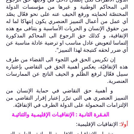
الى المحاكم الوطنية و غيرها من مؤسسات الدولة
المختصّة لحمايته ورفع الحيف عنه على نحو فعّال يصّد
أي عمل من أعمال التمييز العنصري يكون إنتهاكا لما له
من حقوق الإنسان و الحريات الأساسية و يتنافى مع هذه
الإتفاقية، و كذلك حق الرجوع الى المحاكم المذكورة
إلتماسا لتعويض عادل مناسب او ترضية عادلة مناسبة عن
أي ضرر لحقه كنتيجة لهذا التمييز".
إن تكريس الحق في اللجوء الى القضاء من طرف
هذه الإتفاقيّة، يعكس أهمية الحق في التقاضي بإعتباره
سبيل فعّال لرفع الظّلم و الحيف الناتج عن الممارسات
العنصرية.
و أهمية حق التقاضي في حماية الإنسان من
التمييز العنصري هي التي تبرّر إعتبار إقرار التقاضي من
الإلتزامات المحمولة على الدولة الطرف في الإتفاقيّة.
الفـقرة الثانـية : الإتفاقيـات الإقليمـية والثنائيـة
أولا:
الإتفاقيات الإقليمية:
تشمل الإتفاقيات الإقليمية المواثيق العامة التي