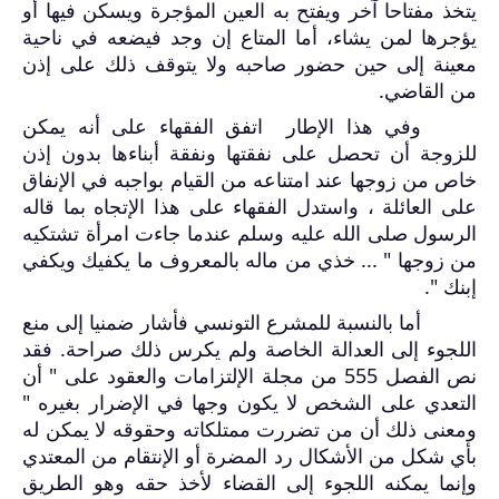
يتخذ مفتاحا آخر ويفتح به العين المؤجرة ويسكن فيها أو
يؤجرها لمن يشاء، أما المتاع إن وجد فيضعه في ناحية
معينة إلى حين حضور صاحبه ولا يتوقف ذلك على إذن
من القاضي.
وفي هذا الإطار
اتفق الفقهاء على أنه يمكن
للزوجة أن تحصل على نفقتها ونفقة أبناءها بدون إذن
خاص من زوجها عند امتناعه من القيام بواجبه في الإنفاق
على العائلة ، واستدل الفقهاء على هذا الإتجاه بما قاله
الرسول صلى الله عليه وسلم عندما جاءت امرأة تشتكيه
من زوجها " ... خذي من ماله بالمعروف ما يكفيك ويكفي
إبنك ".
أما بالنسبة للمشرع التونسي
ف
أشار ضمنيا إلى منع
اللجوء إلى العدالة الخاصة ولم يكرس ذلك صراحة. فقد
نص الفصل 555 من مجلة الإلتزامات والعقود على " أن
التعدي على الشخص لا يكون وجها في الإضرار بغيره "
ومعنى ذلك أن من تضررت ممتلكاته وحقوقه لا يمكن له
بأي شكل من الأشكال رد المضرة أو الإنتقام من المعتدي
وإنما يمكنه اللجوء إلى القضاء لأخذ حقه وهو الطريق