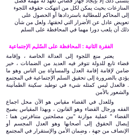
يتسنى ذلك إلا بإيجاد جهاز قضائي تعهد له مهمة فصل
المنازعات بحيث يمكن لكل من انتهكت حقوقه اللجوء
إلى المحاكم للمطالبة باستردادها أو الحصول على
تعويض عادل عن الأضرار التي لحقتها، ولعل من شأن
ذلك أن يلعب دورا مهما في المحافظة على السلم
الفقرة الثانية : المحافظة على السّلـِم الإجتماعية
يعتبر منع اللجوء إلى العدالة الخاصة ، وإقامة
قضاء تابع للدولة تتوفر فيه العديد من الضمانات ، خير
ضامن لإقامة إقامة العدل والمساواة بين الناس وهو ما
يؤدي بالضرورة إلى تحقيق السلم الإجتماعية في المجتمع
. فالعدل ليس كمثله شيء في توطيد سكينة الطمأنينة
والشعور بالأمن
وللعدل في القضاء مقياس هو الآن محل اجماع
الفقه ورجال القضاء وهو القانون ، وبهذا المقياس بصبح
القضاء " عملية موازنة "بين مصلحتين متنافرتين هما :
إيصال الحقوق إلى أصحابها وهو العدل المجسم أو
الإنصاف من جهة ، وضمان الأمن والإستقرار في المجتمع