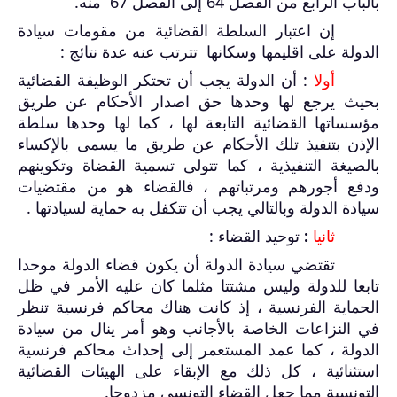
بالباب الرابع من الفصل 64 إلى الفصل 67 منه.
إن اعتبار السلطة القضائية من مقومات سيادة
الدولة على اقليمها وسكانها تترتب عنه عدة نتائج :
أولا
: أن الدولة يجب أن تحتكر الوظيفة القضائية
بحيث يرجع لها وحدها حق اصدار الأحكام عن طريق
مؤسساتها القضائية التابعة لها ، كما لها وحدها سلطة
الإذن بتنفيذ تلك الأحكام عن طريق ما يسمى بالإكساء
بالصيغة التنفيذية ، كما تتولى تسمية القضاة وتكوينهم
ودفع أجورهم ومرتباتهم ، فالقضاء هو من مقتضيات
سيادة الدولة وبالتالي يجب أن تتكفل به حماية لسيادتها .
ثانيا
:
توحيد القضاء :
تقتضي سيادة الدولة أن يكون قضاء الدولة موحدا
تابعا للدولة وليس مشتتا مثلما كان عليه الأمر في ظل
الحماية الفرنسية ، إذ كانت هناك محاكم فرنسية تنظر
في النزاعات الخاصة بالأجانب وهو أمر ينال من سيادة
الدولة ، كما عمد المستعمر إلى إحداث محاكم فرنسية
استثنائية ، كل ذلك مع الإبقاء على الهيئات القضائية
التونسية مما جعل القضاء التونسي مزدوجا.