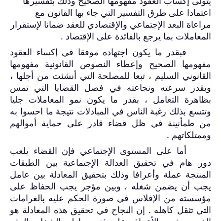
يتولى
إكساب العقود مفهومها الصحيح وذلك بتفسيرها
اعتمادا على طرق التفسير التي جاء بها القانون
مع
مراعاة البعد الإجتماعي والإقتصادي للعقد ضمانا لإستقرار
المعاملات بما يرجع بالفائدة على الإقتصاد .
فبقدر ما يكون اجتهاده موفقا في إكساء العقود
مفهومها الصحيح وإعطاء النصوص القانونية مفهومها
القانوني السليم ، تبعا للمصلحة التي أنشئت من أجلها ،
وبقدر سرعته ونجاعته في فصل القضايا التي تمس
بظاهرة التعامل ، بقدر ما يكون نمو المعاملات جليا
وتتسع بذلك رغبة الناس في المبادلات نتيجة ما احسوا به
من طمأنينة في ظل قضاء قادر على حماية أموالهم
وممتلكاتهم .
أما على المستوى الإجتماعي فإن القضاء يلعب
دور هام في تحقيق العدالة الإجتماعية بين الطبقات
المنتجة عملة وأعرافا وذلك بتحقيق المعادلة بين عامل
يجب أن يضمن شغله ، وبين مؤجر يجب الحفاظ على
مؤسسته من الإفلاس في صورة الحكم عليه بالغرامات
التي تثقل كاهله . إن النجاح في تحقيق هذه المعادلة هو