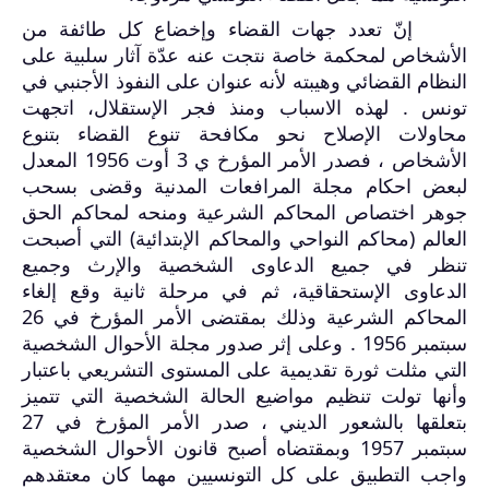
إنّ تعدد جهات القضاء وإخضاع كل طائفة من
الأشخاص لمحكمة خاصة نتجت عنه عدّة آثار سلبية على
النظام القضائي وهيبته لأنه عنوان على النفوذ الأجنبي في
تونس . لهذه الاسباب ومنذ فجر الإستقلال، اتجهت
محاولات الإصلاح نحو مكافحة تنوع القضاء بتنوع
الأشخاص ، فصدر الأمر المؤرخ ي 3 أوت 1956 المعدل
لبعض احكام مجلة المرافعات المدنية وقضى بسحب
جوهر اختصاص المحاكم الشرعية ومنحه لمحاكم الحق
العالم (محاكم النواحي والمحاكم الإبتدائية) التي أصبحت
تنظر في جميع الدعاوى الشخصية والإرث وجميع
الدعاوى الإستحقاقية، ثم في مرحلة ثانية وقع إلغاء
المحاكم الشرعية وذلك بمقتضى الأمر المؤرخ في 26
سبتمبر 1956 . وعلى إثر صدور مجلة الأحوال الشخصية
التي مثلت ثورة تقديمية على المستوى التشريعي باعتبار
وأنها تولت تنظيم مواضيع الحالة الشخصية التي تتميز
بتعلقها بالشعور الديني ، صدر الأمر المؤرخ في 27
سبتمبر 1957 وبمقتضاه أصبح قانون الأحوال الشخصية
واجب التطبيق على كل التونسيين مهما كان معتقدهم