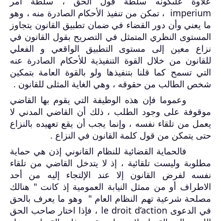
علاوة علىكونه سلطة قول الحق ، سلطة أمر
imperium
، تمكن من تنفيذ الأحكام الصادرة منه ، وهو
ما يعني وأن دور القضاء في ضمان تطبيق القانون يتجاوز
المستوى النظري المتمثل في التصريح بقول القانون في
نزاع معين إلى مستوى التطبيق الواقعي و الفعلي
للقانون من خلال القوة التنفيذية للأحكام الصادرة عنه
التي تسمح كما قلنا بتنفيذها ولو بالقوة العامة بتمكين
شخص الطالب من حقوقه ، وهي الغاية المثلى للقانون .
وعموما فإن هذه الوظيفة التي يقوم بها القاضي
موقوفة على وجود الطلب ، ذلك أن القاضي المدني لا
يعمل من تلقاء نفسه ، وإنما يجب أن يقع تعهيده بالنزاع
حتى يتمكن من قول كلمة القانون في النزاع .
فالحماية القضائية للنظام القانوني إذن هي حماية
مطلوبة وليست تلقائية ، إذ لا يتدخل القاضي من تلقاء
نفسه لفرض القانون إلا عند الإلتجاء إليه من أحد
الاطراف أو من ممثل النيابة العمومية إذ كانت " هنالك
مصلحة شرعية تهم النظام العام " وهو ما يعرف بالحق
في الدعوى
le droit d’action
، فإذا اختار صاحب الحق