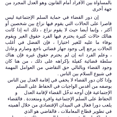
بالمساواة بين الأفراد أمام القانون وهو العدل المجرد من
جهة أخرى
إن دور القضاء في حماية السلم الإجتماعية ليس
قاصرا على الحالات التي يقوم فيها نزاع بين شخصين أو
أكثر ، وإنما أيضا حيث لا يقوم نزاع ، ذلك انه إذا كانت
هنالك حالات كثيرة يحترم فيها الفرد حقوق الغير ويقوم
بوفاء ما عليه للغير اختيارا ، فإن الفضل في أغلب
الحالات يرجع إلى وجود جهاز قضائي ناجع وصارم وعادل
، وعلم الفرد انه إن لم يحترم حقوق غيره فإن هناك
سلطة قضائية كفيلة بإكراهه على ذلك ، من هنا كان
وجود القضاء وبالتالي حق التقاضي من العوامل المهمة
في شيوع السلام بين الناس .
وإذا كان دور القضاء لا يخفي في إقامة العدل بين الناس
بوصفه من أقدس الواجبات في الحفاظ على السلم
الإجتماعية فإن أوجه تدخّل القضاء لإقامة العدل و
الحفاظ على السلم الإجتماعية وافرة ومتعددة . فالقضاء
يلعب دورا فعال في الميدان الإقتصادي من خلال أهميته
في تطوير قطاع المعاملات ، فالقاضي هو الذي