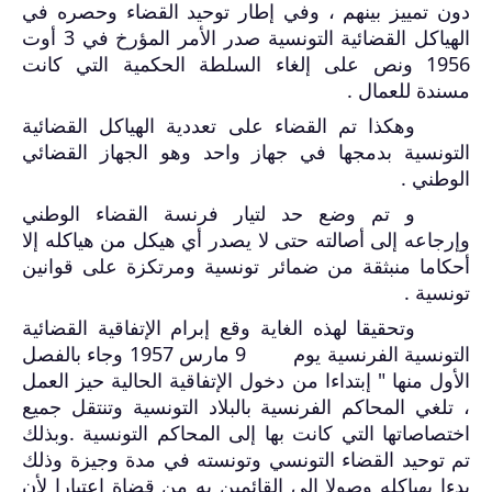
دون تمييز بينهم ،
وفي إطار توحيد القضاء وحصره في
الهياكل القضائية التونسية صدر الأمر المؤرخ في 3 أوت
1956 ونص على إلغاء السلطة الحكمية التي كانت
مسندة للعمال .
وهكذا تم القضاء على تعددية الهياكل القضائية
التونسية بدمجها في جهاز واحد وهو الجهاز القضائي
الوطني .
و تم وضع حد لتيار فرنسة القضاء الوطني
وإرجاعه إلى أصالته حتى لا يصدر أي هيكل من هياكله إلا
أحكاما منبثقة من ضمائر تونسية ومرتكزة على قوانين
تونسية .
وتحقيقا لهذه الغاية وقع إبرام الإتفاقية القضائية
التونسية الفرنسية يوم 9 مارس 1957 وجاء بالفصل
الأول منها " إبتداءا من دخول الإتفاقية الحالية حيز العمل
، تلغي المحاكم الفرنسية بالبلاد التونسية وتنتقل جميع
اختصاصاتها التي كانت بها إلى المحاكم التونسية .وبذلك
تم توحيد القضاء التونسي وتونسته في مدة وجيزة وذلك
بدءا بهياكله وصولا إلى القائمين به من قضاة اعتبارا لأن