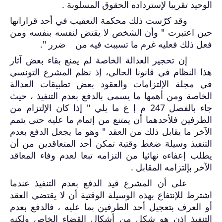
الوحيد تقريبا لإسترداده الحقوق المسلوبة .
وقد كرّست ذلك محكمة التعقيب في أحد قراراتها
حين اعتبرت " وأن الشخص لا يقتض لنفسه بنفسه ومن
فعل ذلك فعليه غرم ما تسببت فيه من ضرر
".
إن تحجير العدالة الخاصة لم يمنع بقاء بعض آثار
هذا النظام في قانونا الحالي، إذ نظم المشرع التونسي
في مجلة الإلتزامات والعقود بعض تطبيقات العدالة
الخاصة ومن أهمها ما يسمى بالدفع بعدم التنفيذ ، حيث
جاء بالفصل 247 م إ ع ما يلي " إذا كان الإلتزام من
الطرفين فلأحدهما أن يمتنع من إتمام ما عليه حتى يتمم
الآخر ما يقابل ذلك من العقد " وهو ما يجعل الدفع بعدم
التنفيذ وسيلة ضغط وقتية تمكن أحد المتعاقدين من أن
يطلب إعفاءه نهائيا من التزامه تبعا لعدم وفاء المعاقد
الآخر بإلتزامه المقابل .
على أن المشرع قيد الدفع بعدم التنفيذ عندما
اشترط للإنتفاع بهذه الوسيلة الوقتية أن لا يقتضي العقد
أو العرف بتعجيل أحد الطرفين بما عليه ، فالدفع بعدم
التنفيذ إذن هو شكل من أشكال القضاء الخاص ولكنه