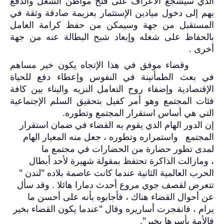
الذي سيشجع الأعراف على فتح مواطن الشغل والدفع
بهم إلى دخول ميادين الإستثمار بعزيمة صادقة وثقة في
المستقبل من جهة وسيمكن من حفظ كرامة العامل
بالحفاظ على شغله وإبعاد شبح البطالة عنه من جهة
أخرى
.
وقضاء موفق في هذا الإتجاه يكون خير مساهم
في بعث الطمأنينة في النفوس وإعطاء دفع للحياة
الإقتصادية وإضفاء روح التعامل النزيه والبناء بين كافة
فئات المجتمع وهو أمر كفيل بتحقيق السلم الإجتماعية
التي هي أساس استقرار المجتمع وتطوره
.
إن الدور الهام الذي يقوم به القضاء في ضمان استقرار
المجتمع واستمراره وتطوره ، جعل منه المعيار الهام
لمدى تطور حضارة من الحضارات في مجتمع ما
،
ومازالت الذاكرة تحتفظ بمقولة شهيرة لأحد أبطال
الحرب العالمية الثانية عندما كانت عاصمة بلاده "لندن "
تتعرض لقصف جوي مروع أحدث دمارا هائلا . وقد سأل
عن أحوال القضاء هناك ، فأجابوه بأنه على أحسن ما
يرام ، فانفجرت أساريره وقال "عندما يكون القضاء بخير
فالأمة بأسرها بخير"
.