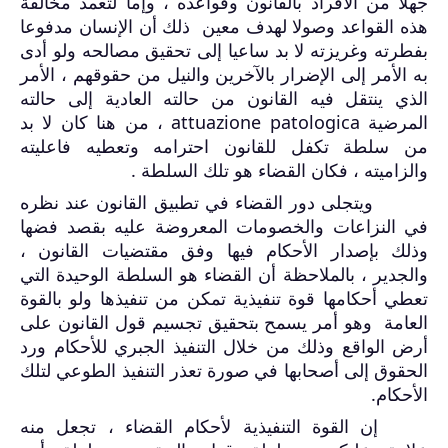
جهلا من الأفراد بالقانون وقواعده ، وإما لتعمد مخالفة
هذه القواعد وصولا لهدف معين ذلك أن الإنسان مدفوعا
بفطرته وغريزته لا بد ساعيا إلى تحقيق مصالحه ولو أدى
به الأمر إلى الإضرار بالآخرين والنيل من حقوقهم ، الأمر
الذي ينتقل فيه القانون من حالته العادية إلى حالته
المرضية
attuazione patologica
، من هنا كان لا بد
من سلطة تكفل للقانون احترامه وتعطيه فاعليته
والزاميته ، فكان القضاء هو تلك السلطة .
ويتجلى دور القضاء في تطبيق القانون عند نظره
في النزاعات والخصومات المعروضة عليه بقصد فضها
وذلك بإصدار الأحكام فيها وفق مقتضيات القانون ،
والجدير ، بالملاحظة أن القضاء هو السلطة الوحيدة التي
تعطي أحكامها قوة تنفيذية تمكن من تنفيذها ولو بالقوة
العامة وهو أمر يسمح بتحقيق تجسيم قول القانون على
أرض الواقع وذلك من خلال التنفيذ الجبري للأحكام ورد
الحقوق إلى أصحابها في صورة تعذر التنفيذ الطوعي لتلك
الأحكام.
إن القوة التنفيذية لأحكام القضاء ، تجعل منه