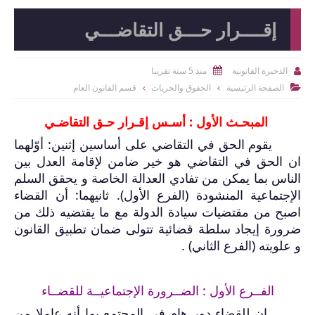
إقــــرار حـــق التقاضـــي
منذ 5 سنة تقريبا
الذخيرة القانونية


الصفحة الرئيسية
الحقوق والحريات
قسم القانون العام

المبحـث الأول :
أسـس إقـرار حـق التقاضـي
يقوم الحق في التقاضي على أساسين إثنين: أوّلهما
ان الحق في التقاضي هو خير ضامن لإقامة العدل بين
الناس بما يمكن من تفادي العدالة الخاصة و يحقق السلم
الإجتماعية المنشودة (الفرع الأول).
ثانيهما: أن القضاء
اصبح من مقتضيات سيادة الدولة مع ما يقتضيه ذلك من
ضرورة إيجاد سلطة قضائية تتولى ضمان تطبيق القانون
و علويته (الفرع الثاني) .
الفــرع الأول : الضــرورة الإجتماعيــة للقضــاء
إن للقضاء دور هام في المجتمع بما أنه عاملا من