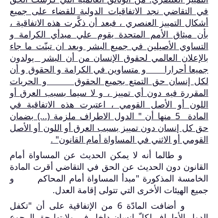
في التقاضي نجد الاتفاقيات الدولبة للقضاء على جميع
أشكال التمييز العنصري ، فبعد أن ذكَّرت هذه الاتفاقية ،
بأن ميثاق الأمم المتحدة يقوم علي مبدأي الكرامة و
التساوي الأصيلين في جميع البشر وبعد ان تبنّت ما جاء
بالإعلان العالمي لحقوق الإنسان من أن البشر يولدون
جميعا أحرارا و متساوين في الكرامة و الحقوق و أن
لكل إنسان حق التمتع بجميع الحقوق و الحريات
المقررة فيه دون أي تمييز ، و لا سيما بسبب العرق أو
اللون أو الأصل القومي ، اعتبرت هذه الاتفاقية في
المادة 5 منها أن " الدول الاطراف ملزمة (...) بضمان
حق كل إنسان دون تمييز بسبب العرق أو اللون أو الأصل
القومي أو الاثني في المساواة أمام القانون" .
و طالما أنه لا يمكن الحديث عن المساواة أمام
القانون دون الحديث عن الحق في التقاضي أقرت المادة
الخامسة المذكورة "مبدأ المساواة أمام المحاكم و
جميع الهيئات الأخرى التي تتولى إقامة العدل.
و أضافت المادّة 6 من الإتفاقية على أن "تكفل
الدول الأطراف لكلّ إنسان داخل في ولايتها حق الرجوع