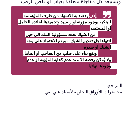
ويستبعد كل مفاجأة متعلقة
بغياب أو نقص الرصيد.
إذن
يقصد به الاشهاد من طرف المؤسسة 
البنكية بوجود مؤونة او رصييد وتجميدها لفائدة الحامل 
او المستفيد
 من الشيك تحت مسؤولية البنك الى حين 
انتهاء اجل تقديم الشيك  . ويقع الاعتماد على وجه 
الشيك او صدره 
ويقع بناء على طلب من الساحب او الحامل 
ولا يُمكن رفضه الا عند عدم كفاية المؤونة او عدم 
وجودها نهائيا. 
المراجع:
محاضرات الأوراق التجارية لأستاذ علي نني.