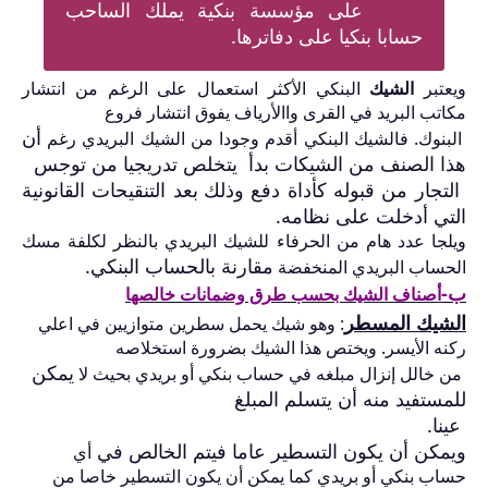
على مؤسسة بنكية يملك الساحب
حسابا بنكيا على دفاترها.
ويعتبر
الشيك
البنكي الأكثر استعمال على الرغم من انتشار
مكاتب البريد في القرى
واالأرياف يفوق انتشار فروع
أن
البنوك. فالشيك البنكي أقدم وجودا من الشيك البريدي رغم
هذا الصنف من الشيكات بدأ
يتخلص تدريجيا من توجس
التجار من قبوله كأداة دفع
وذلك بعد التنقيحات القانونية
التي أدخلت على نظامه.
ويلجا عدد هام من الحرفاء للشيك البريدي بالنظر لكلفة مسك
مقارنة بالحساب البنكي.
الحساب البريدي المنخفضة
ب-
أصناف الشيك بحسب طرق وضمانات خالصها
الشيك المسطر
: وهو شيك يحمل سطرين متوازيين في اعلي
ركنه الأيسر. ويختص هذا
الشيك بضرورة استخلاصه
يمكن
من خالل إنزال مبلغه في حساب بنكي أو بريدي بحيث لا
للمستفيد منه أن يتسلم المبلغ
عينا.
ويمكن أن يكون التسطير عاما فيتم الخالص في
أي
حساب بنكي أو بريدي كما يمكن أن يكون التسطير خاصا من