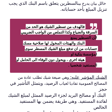
السطرين يتعلق باسم البنك الذي يجب
خالل بيان يدرج بين
تنزيل المبلغ بأحد حساباته.
فالهدف من تسطير الشيك هو الحد من 
السرقة والضياع وكذا التملص من الواجب الضريبي 
لأن التسطير يمنع 
البنك والهيئات المخول لها صلاحية مسك 
حسابات من ان تدفع مبلغ الشيك المسطر سوى 
لمؤسسة بنكية او 
هيئة اخرى ، ويحول دون الوفاء الى الحامل او 
المستفيد شخصيا . 
الشيك المؤشر عليه:
وهي صيغة شيك تطلب عادة من
الرصيد، ويتمثل التأشير في
المصالح العمومية تفاديا لغياب
حجز
البنك أو مصالح البريد لجزء الرصيد الممثل لمبلغ
الشيك
لفائدة المستفيد. وهي طريقة يضمن بها المستفيد
الخالص