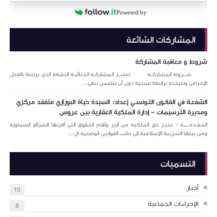
Powered by
المشاركات الشائعة
شروط و معاقبة المشاركة
شـــروط المشاركــة تعتبــر المشاركـة الجنائيـة النشاط الذي يرتبط بالفعل
الإجرامي ونتيجته برابطة سببية دون أن يتضمن تنفي...
الشفعـة في القانـون التـونســي إعداد: السيدة حياة البوزازي متفقد مركزي
ومديرة الترسيمات – إدارة الملكية العقارية ببن عروس
المـقـدمــــــة : عتبـر حق الملكية من أبرز وأهم الحقوق التي أقرتها الشرائع السماوية
ومن بينها الشريعة الإسلامية إلى جانب القوانين الوضعية ال...
التسميات
أخبار
10
الإجراءات الجماعية
8