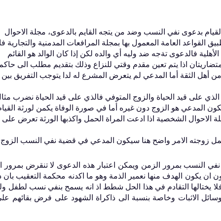
ام بدعوى نفي النسب وضد من يتجه القايم بالدعوى، مجلة الاحوال
ق القواعد العامة المعمول بها بمجلة المرافعات المدمنية والتجارية ف
لأهلية فالدعوى تةجه ضد وليه أي والده لكن إذا كان الوالد هو القائم
اريتان اذا يتم تعين مقدم وقتي للنزاع وذلك بتقديم مطلب الى حاكم
من أهل الثقة أما المدعي لم يتعرض المشرع له لدا يتوجب التفريق بين
فرق بين الزوج الذي على قيد الحياة والزوج المتوفي فالذي على قيد الحياة نضرب مثا
كون المدعي هو الزوج دون غيره أما في صورة الوفاة يكمن لورثة القيام
 اذ نص الفصل 149 من مجلة الاحوال الشخصية اذا ادعت المراة الحمل واكذبها الورثة تعرض على
 النسب بمرور الزمن ويمكن اعتبار هذه الدعوى لا تنقرض بمرور ا
 ان يكون الهدف منها نعمير الذمة وهو ما اكدنه محكمة التعقيب بان 
 يختالها التقادم في هذا الحل شطط اذ انه يسمح بنفي نسب لطفل ولد
ئل الاثبات وخاصة بنسبة الى ذاكراة الشهود على فرض بقائهم على