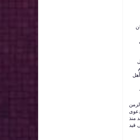
ان
ل
 أهل
لزمن
دعوى
 منذ
 قيد