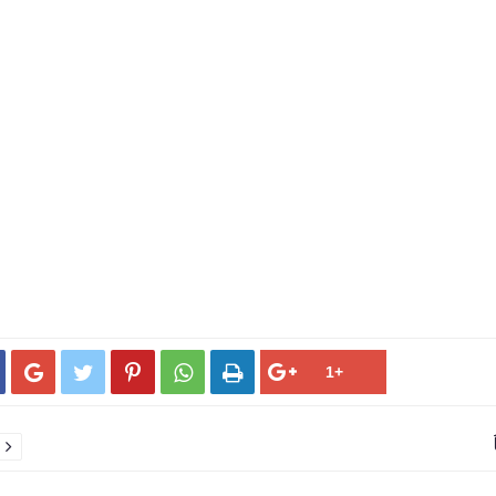





