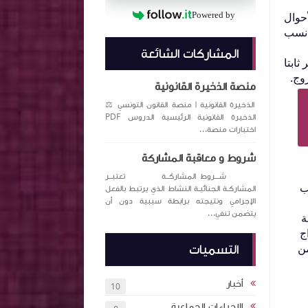
لة الأحوال
Powered by
 نسب
المشاركات الشائعة
ر ثابتا
وج.
منصة الذخيرة القانونية
الذخيرة القانونية | منصة القانون التونسي ⚖️
الذخيرة القانونية الرئيسية الدروس PDF
اختبارات منصة...
شروط و معاقبة المشاركة
شـــروط المشاركــة تعتبــر
ب
المشاركـة الجنائيـة النشاط الذي يرتبط بالفعل
الإجرامي ونتيجته برابطة سببية دون أن
يتضمن تنفي...
ة
ج
من
التسميات
أخبار
10
الإجراءات الجماعية