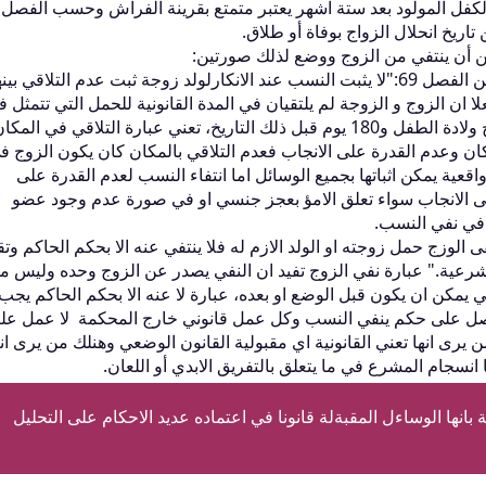
تاريخ انحلال الزواج بوفاة أو طلاق.
 أن ينتفي من الزوج ووضع لذلك صورتين:
نفي النسب على معنى الفقرة الأولى من الفصل 69:"لا يثبت النسب عند الانكارلولد زوجة ثبت عدم التلاقي بين
ا ان الزوج و الزوجة لم يلتقيان في المدة القانونية للحمل التي تتمثل 
المدة التي تتراوح بين 365 يوم بعد تاريح ولادة الطفل و180 يوم قبل ذلك التاريخ، تعني عبارة التلاقي في المك
كان وعدم القدرة على الانجاب فعدم التلاقي بالمكان كان يكون الزوج ف
عية يمكن اثباتها بجميع الوسائل اما انتفاء النسب لعدم القدرة على
ى الانجاب سواء تعلق الامؤ بعجز جنسي او في صورة عدم وجود عضو
 في نفي النسب.
سب على معنى الفصل 75:إذا نفى الوزج حمل زوجته او الولد الازم له فلا ينتفي عنه الا بحكم الحاكم و
شرعية." عبارة نفي الزوج تفيد ان النفي يصدر عن الزوج وحده وليس م
يمكن ان يكون قبل الوضع او بعده، عبارة لا عنه الا بحكم الحاكم يجب
صل على حكم ينفي النسب وكل عمل قانوني خارج المحكمة لا عمل علي
يرى انها تعني القانونية اي مقبولية القانون الوضعي وهنلك من يرى انا
سجام المشرع في ما يتعلق بالتفريق الابدي أو اللعان.
بانها الوساءل المقبةلة قانونا في اعتماده عديد الاحكام على التحليل