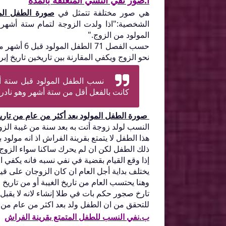
أ.صور نفي النسي المتعلقة بالمدة
هي صور مختلفة تتمثل في
صورة الطفل الم
الشخصية:"اذا ولدت الزوجة لتمام ستة أشهر
المولود من الزوج."
حسب الفصل 1
نحو الزوج ويكفي المقارنة بين تاريخين تاريخ 
نسب الطفل المولود قبل ستة أش
كانت بالفعل أقل من ستة أشهر وهو نادر ج
صورة الطفل المولود بعد أكثر من عام من تاريخ
النسب لولد
زوجة أتت به بعد سنة من غيبة الزوج
هذا الطفل لا يتمتع بقرينة الفراش اذ انه مولو
ذلك الطفل لكن ان لم يحرك ساكنا سواء الزوج أو
إذا وقع القيام بقضية في نفي نسبه فانه يكفي ال
يختلف بداية أجل العام ان كان الزوجان على قيد 
وهنا يحتسب العام من تاريخ الغيبة أو من تاريخ
تارخ صجور حكم بات في طلا إنشاء لانه لا يقبل 
للتحقق من ان الطفل ولد بعد اكثر من عام من تا
ب.نفي النسب للطفل المتمتع بقرينة الفراش