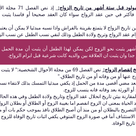
ولود قبل ستة أشهر من تاريح الزواج:
إذ نص الفصل 71 مج
 فأكثر في حين عقد الزواج سواء كان العقد صحيحا أو فاسدا يثبت
7 الطفل المولود قبل 6 أشهر من تاريخ الزواج لا يتمتع بقرينة بالفراش واذا نسبه مبدئيا لا يمكن أن يعتب
إبرام عقد الزواج وتريخ ولادة الطفل وذلك لنفي نسب الطفل عن نسب الز
هر يثبت نحو الزوج لكن يمكن لهذا الطفل أن يثبت أن مدة الحمل
دا وان يثبت ان العلاقة بين والديه كانت شرعية قبل ابرام الزواج.
 إنفصام الزواج:
نص الفصل 69 من مجلة الأحوال الشخصية:" لا يثبت
 عنها أو من وفاته أو من تاريخ الطلاق."
د بعد مضي أقصى مدة من الحمل إذ يكفي مبدئيا التمسك بذلك لانتفاء نس
 الورثة بعد وفاته فانه ينسب للزوج.
مقارنة بيثن تاريخ انحلال عقد الزواج وتاريخ ولادة الطفل وفي هذه الحال
الحياة بمعنى ان الزوج انفصم اما بغيبة الزوج أو الطلاق أو بطلان الزوا
 التصريح بالبطلان أو من منذ أن أصبح الطلاق نافذ بموجب حكم بات أو 
الاستئناف أما في صورة الزوج المتوفي يكفي اثبات تاريخ الوفاة للزوج
ريخ الوفاة.