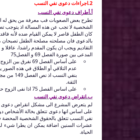
2.اجراءات دعوى نفي النسب
أ.أطراف دعوى نفي النسب
تطرح بعض الصعوبات فب معرفة من يحق له القي
الشخصية لا تجب عن هذه المسالة اذ يتوجب تطبي
كان الطفل قاصر لا يمكن القيام ضده لأنه فاقد ا
بالدعوى فان مصلحته مصلحة الطفل تصبحان متض
التقاديم ويجب ان يكون المقدم راشدا، عاقلا و 
المدعى بين صورة الفصل 69 و الفصل75
على أساس الفصل 69 ن
عدم التلاقي أو الطلاق في هذه الصور ي
بنفي النسب
الثقة.
على اساس الفصل 75 اذا نفى الزوج حمل زوجته الامر واضح هنا سيكون المدعي في قضية نفي النسب الزوج.
ب.انقراض دعوى نفي النسب
لم يتعرض المشرع الى مشكل انقراض دعوى نفي
على اساس انها دعوى تتعلق بخالة الأشخاص دون
نفي النسب تتعلق بالحقوق الشخصية المحضة فلا
عشرات السنين اضافة يمكن ان يطرا شيء لوسا
الحياة.