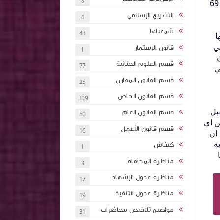
8
حسب الفصل 71 من مجلة الاحوال الشخصية الكفل المولود بعد ستة اشهر يعتبر متمتع بقرينة الفراش وحسب الفصل 69
التشريع الإسلامي
4
شمعناها
43
ها
في
قانون الإسثمار
1
ان
قسم العلوم الجنائية
77
ي
قسم القانون المقارن
25
قسم القانون الخاص
309
تقبل
قسم القانون العام
50
ن اي
قسم قانون الأعمل
16
 ان
ه
كيفاش
1
مناظرة المحاماة
3
مناظرة عدول الإشهاد
17
مناظرة عدول التنفيذ
19
مواضيع تلاخيص محاضرات
31