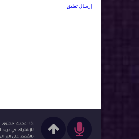
إرسال تعليق
إذا أعجبك محتوى مد
للإشتراك في بريد ا
بالضغط على الزر الم