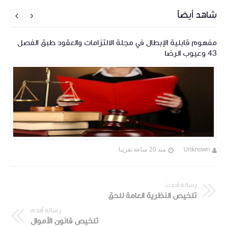
شاهد أيضاً


مفهوم قابلية الإبطال في مجلة الالتزامات والعقود طبق الفصل
43 وعيوب الرضا
Unknown
منذ 20 ساعة تقريبا
رسالة أحدث
تلخيص النظرية العامة للحق
رسالة أقدم
تلخيص قانون الأموال