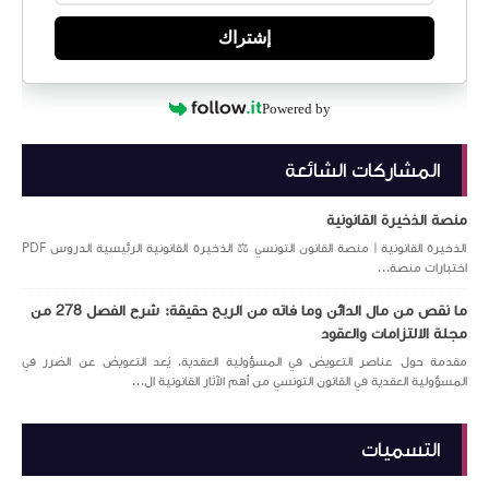
إشتراك
Powered by
المشاركات الشائعة
منصة الذخيرة القانونية
الذخيرة القانونية | منصة القانون التونسي ⚖️ الذخيرة القانونية الرئيسية الدروس PDF
اختبارات منصة...
ما نقص من مال الدائن وما فاته من الربح حقيقة: شرح الفصل 278 من
مجلة الالتزامات والعقود
مقدمة حول عناصر التعويض في المسؤولية العقدية. يُعد التعويض عن الضرر في
المسؤولية العقدية في القانون التونسي من أهم الآثار القانونية ال...
التسميات