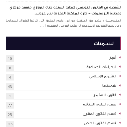
الشفعـة في القانـون التـونســي إعداد: السيدة حياة البوزازي متفقد مركزي
ومديرة الترسيمات – إدارة الملكية العقارية ببن عروس
المـقـدمــــــة : عتبـر حق الملكية من أبرز وأهم الحقوق التي أقرتها الشرائع السماوية
ومن بينها الشريعة الإسلامية إلى جانب القوانين الوضعية ال...
التسميات
أخبار
10
الإجراءات الجماعية
8
التشريع الإسلامي
4
شمعناها
43
قانون الإسثمار
1
قسم العلوم الجنائية
77
قسم القانون المقارن
25
قسم القانون الخاص
309